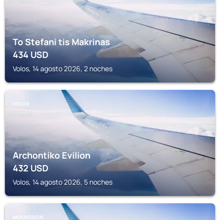
To Stefani tis Makrinas
434
USD
Volos, 14 agosto 2026, 2 noches
VOLOS
Archontiko Evilion
432
USD
Volos, 14 agosto 2026, 5 noches
MOURÉSION