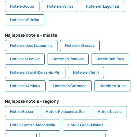
Hotele Gouvia
Hotele en Siros
Hotele en Lagonissi
Hotele en Elliniko
Najlepsze hotele - miasta
Hotele en Les Escoumins
Hotele en Bessas
Hotele en Lemvig
Hotele en Romoos
Hotele Bab Taza
Hotele en Saint-Denis-du-Pin
Hotele en Tenri
Hotele en Arvieux
Hotele en Carmena
Hotele en Briec
Najlepsze hotele - regiony
Hotele Eubea
Hotele Peloponeso Sur
Hotele Kavala
Hotele Central Macedonia
Hotele Greek Islands