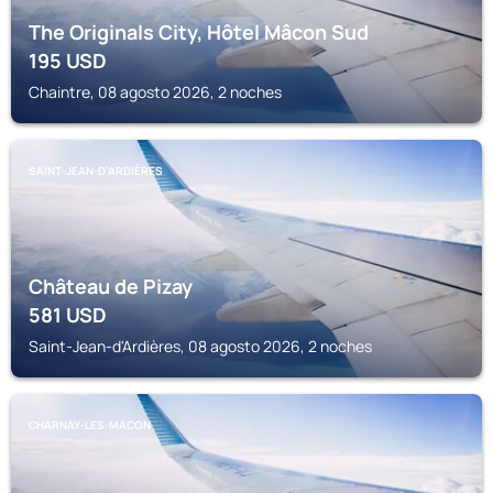
The Originals City, Hôtel Mâcon Sud
195
USD
Chaintre, 08 agosto 2026, 2 noches
SAINT-JEAN-D'ARDIÈRES
Château de Pizay
581
USD
Saint-Jean-d'Ardières, 08 agosto 2026, 2 noches
CHARNAY-LES-MACON