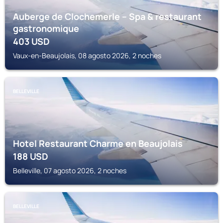
Auberge de Clochemerle – Spa & restaurant
gastronomique
403
USD
Vaux-en-Beaujolais, 08 agosto 2026, 2 noches
BELLEVILLE
Hotel Restaurant Charme en Beaujolais
188
USD
Belleville, 07 agosto 2026, 2 noches
BELLEVILLE