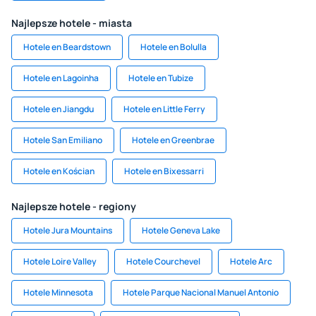
Najlepsze hotele - miasta
Hotele en Beardstown
Hotele en Bolulla
Hotele en Lagoinha
Hotele en Tubize
Hotele en Jiangdu
Hotele en Little Ferry
Hotele San Emiliano
Hotele en Greenbrae
Hotele en Kościan
Hotele en Bixessarri
Najlepsze hotele - regiony
Hotele Jura Mountains
Hotele Geneva Lake
Hotele Loire Valley
Hotele Courchevel
Hotele Arc
Hotele Minnesota
Hotele Parque Nacional Manuel Antonio