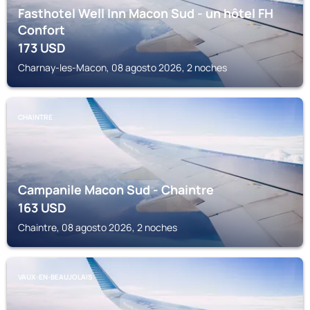
Fasthotel Well Inn Macon Sud - un hôtel FH
Confort
173
USD
Charnay-les-Macon, 08 agosto 2026, 2 noches
CHAINTRE
Campanile Macon Sud - Chaintre
163
USD
Chaintre, 08 agosto 2026, 2 noches
VAUX-EN-BEAUJOLAIS