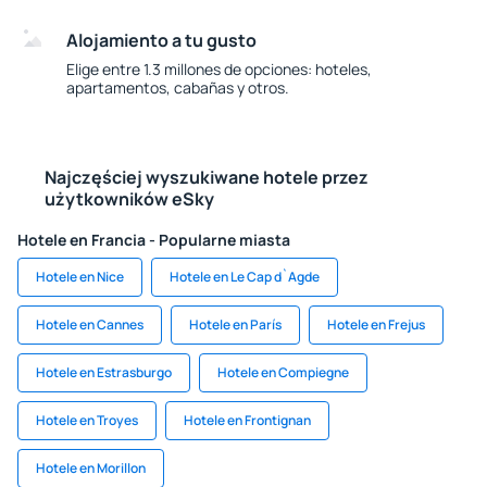
Alojamiento a tu gusto
Elige entre 1.3 millones de opciones: hoteles,
apartamentos, cabañas y otros.
Najczęściej wyszukiwane hotele przez
użytkowników eSky
Hotele en Francia - Popularne miasta
Hotele en Nice
Hotele en Le Cap d`Agde
Hotele en Cannes
Hotele en París
Hotele en Frejus
Hotele en Estrasburgo
Hotele en Compiegne
Hotele en Troyes
Hotele en Frontignan
Hotele en Morillon