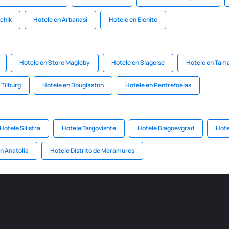
lchik
Hotele en Arbanasi
Hotele en Elenite
Hotele en Store Magleby
Hotele en Slagelse
Hotele en Tama
 Tilburg
Hotele en Douglaston
Hotele en Pentrefoelas
Hotele Silistra
Hotele Targovishte
Hotele Blagoevgrad
Hote
n Anatolia
Hotele Distrito de Maramureș