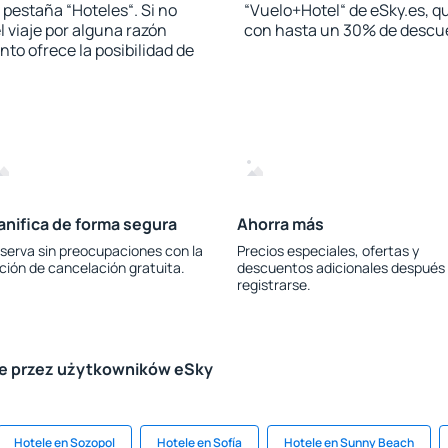
a pestaña “Hoteles“. Si no
“Vuelo+Hotel“ de eSky.es, qu
l viaje por alguna razón
con hasta un 30% de descu
to ofrece la posibilidad de
anifica de forma segura
Ahorra más
serva sin preocupaciones con la
Precios especiales, ofertas y
ción de cancelación gratuita.
descuentos adicionales después
registrarse.
le przez użytkowników eSky
Hotele en Sozopol
Hotele en Sofía
Hotele en Sunny Beach