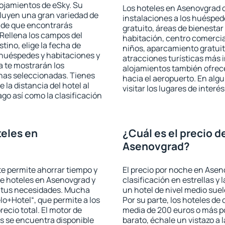
lojamientos de eSky. Su
Los hoteles en Asenovgrad o
cluyen una gran variedad de
instalaciones a los huéspe
a de que encontrarás
gratuito, áreas de bienestar
Rellena los campos del
habitación, centro comercia
tino, elige la fecha de
niños, aparcamiento gratuito
 huéspedes y habitaciones y
atracciones turísticas más 
a te mostrarán los
alojamientos también ofrece
chas seleccionadas. Tienes
hacia el aeropuerto. En al
 la distancia del hotel al
visitar los lugares de inte
ago así como la clasificación
eles en
¿Cuál es el precio d
Asenovgrad?
 te permite ahorrar tiempo y
El precio por noche en Asen
de hoteles en Asenovgrad y
clasificación en estrellas y
a tus necesidades. Mucha
un hotel de nivel medio suel
lo+Hotel“, que permite a los
Por su parte, los hoteles de
ecio total. El motor de
media de 200 euros o más p
s se encuentra disponible
barato, échale un vistazo a 