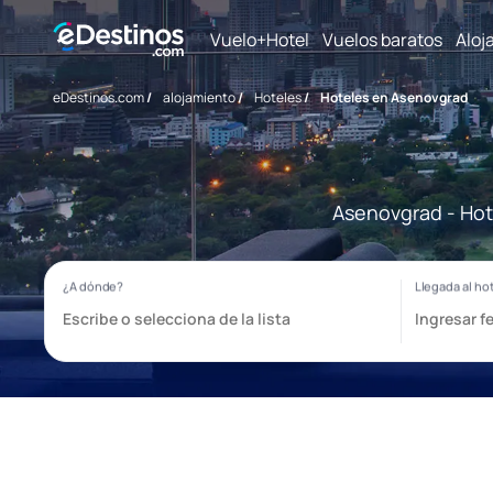
Vuelo+Hotel
Vuelos baratos
Aloj
eDestinos.com
/
alojamiento
/
Hoteles
/
Hoteles en Asenovgrad
Asenovgrad - Hote