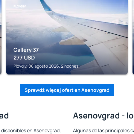
PLOVDIV
Gallery 37
277
USD
Plovdiv, 08 agosto 2026, 2 noches
Sprawdź więcej ofert en Asenovgrad
rad
Asenovgrad - lo
s disponibles en Asenovgrad,
Algunas de las principales c