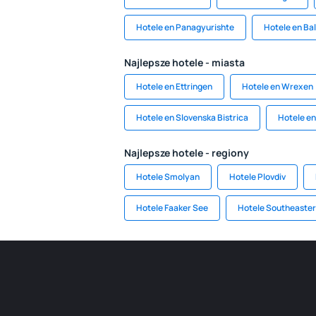
Hotele en Panagyurishte
Hotele en Ba
Najlepsze hotele - miasta
Hotele en Ettringen
Hotele en Wrexen
Hotele en Slovenska Bistrica
Hotele en
Najlepsze hotele - regiony
Hotele Smolyan
Hotele Plovdiv
Hotele Faaker See
Hotele Southeaster