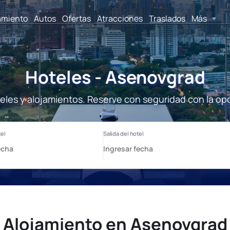
amiento
Autos
Ofertas
Atracciones
Traslados
Más
Hoteles - Asenovgrad
les y alojamientos. Reserve con seguridad con la op
Alojamiento en Asenovgrad