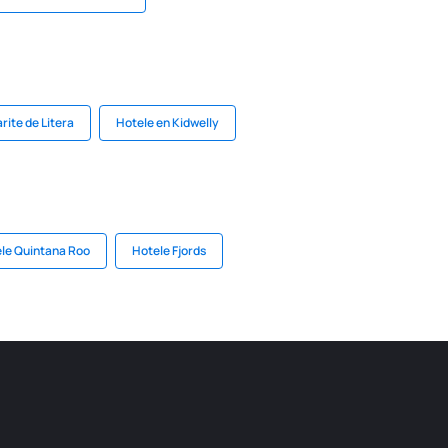
rite de Litera
Hotele en Kidwelly
le Quintana Roo
Hotele Fjords