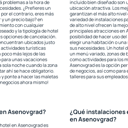
rá problemas a la hora de
incluido bien diseñado son 
ecesidades. ¿Prefieres un
ubicación atractiva. Los me
, por el contrario, eres más
garantizan el más alto nivel
y un precio bajo? en
variedad de instalaciones p
miento con cualquier
de alto nivel ofrecen la mejo
seado y la tipología de hotel
principales atracciones en 
as opciones de cancelación.
posibilidad de hacer uso de
 encuentran ubicados justo
elegir una habitación o una
 actividades turísticas
sus necesidades. Un hotel d
poco más lejos de las
un menú variado, zonas de b
o para unas vacaciones
como actividades para los m
a sola noche cuando la zona
Asenovgrad es la opción perf
r ahí se hace obligatorio.
de negocios, así como para
 y ponte a hacer las maletas
talleres para sus empleados
de negocios ahora mismo!
 en Asenovgrad?
¿Qué instalaciones 
en Asenovgrad?
 hotel en Asenovgrad es