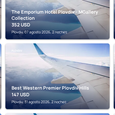
The Emporium Hotel Plovdiv - MGallery
Collection
352
USD
Plovdiv, 07 agosto 2026, 2 noches
PLOVDIV
Best Western Premier Plovdiv Hills
147
USD
Plovdiv, 31 agosto 2026, 2 noches