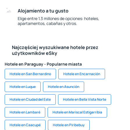
Alojamiento a tu gusto
Elige entre 1.3 millones de opciones: hoteles,
apartamentos, cabañas y otros.
Najczęściej wyszukiwane hotele przez
użytkowników eSky
Hotele en Paraguay - Popularne miasta
Hotele en San Bernardino
Hotele en Encarnación
Hotele en Luque
Hotele en Asunción
Hotele en Ciudad del Este
Hotele en Bella Vista Norte
Hotele en Lambaré
Hotele en Mariscal Estigarribia
Hotele en Caacupé
Hotele en Piribebuy