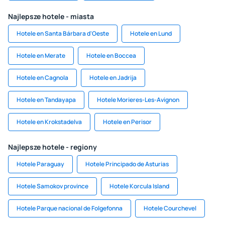
Najlepsze hotele - miasta
Hotele en Santa Bárbara d'Oeste
Hotele en Lund
Hotele en Merate
Hotele en Boccea
Hotele en Cagnola
Hotele en Jadrija
Hotele en Tandayapa
Hotele Morieres-Les-Avignon
Hotele en Krokstadelva
Hotele en Perisor
Najlepsze hotele - regiony
Hotele Paraguay
Hotele Principado de Asturias
Hotele Samokov province
Hotele Korcula Island
Hotele Parque nacional de Folgefonna
Hotele Courchevel