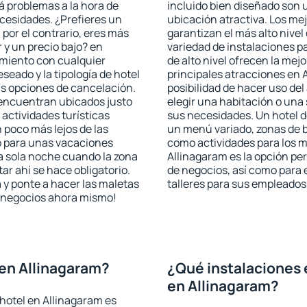
rá problemas a la hora de
incluido bien diseñado son 
ecesidades. ¿Prefieres un
ubicación atractiva. Los me
, por el contrario, eres más
garantizan el más alto nivel
y un precio bajo? en
variedad de instalaciones p
amiento con cualquier
de alto nivel ofrecen la mejo
seado y la tipología de hotel
principales atracciones en 
as opciones de cancelación.
posibilidad de hacer uso de
e encuentran ubicados justo
elegir una habitación o una
 actividades turísticas
sus necesidades. Un hotel d
poco más lejos de las
un menú variado, zonas de b
o para unas vacaciones
como actividades para los m
a sola noche cuando la zona
Allinagaram es la opción perf
r ahí se hace obligatorio.
de negocios, así como para
 y ponte a hacer las maletas
talleres para sus empleados
de negocios ahora mismo!
en Allinagaram?
¿Qué instalaciones 
en Allinagaram?
hotel en Allinagaram es