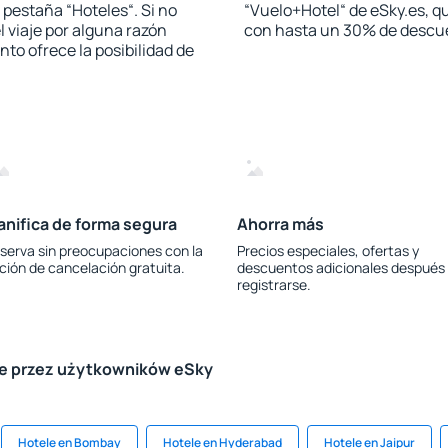
a pestaña “Hoteles“. Si no
“Vuelo+Hotel“ de eSky.es, qu
l viaje por alguna razón
con hasta un 30% de descu
to ofrece la posibilidad de
anifica de forma segura
Ahorra más
serva sin preocupaciones con la
Precios especiales, ofertas y
ción de cancelación gratuita.
descuentos adicionales después
registrarse.
le przez użytkowników eSky
Hotele en Bombay
Hotele en Hyderabad
Hotele en Jaipur