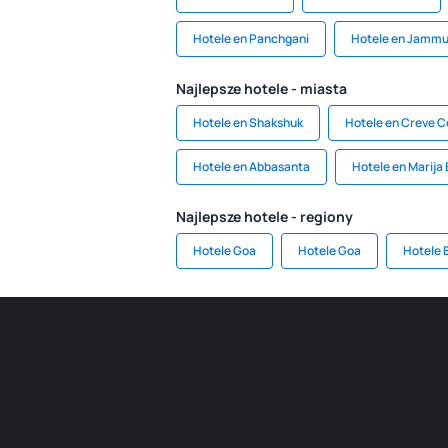
Hotele en Panchgani
Hotele en Jamm
Najlepsze hotele - miasta
Hotele en Shakshuk
Hotele en Creve C
Hotele en Abbasanta
Hotele en Marija 
Najlepsze hotele - regiony
Hotele Goa
Hotele Goa
Hotele B