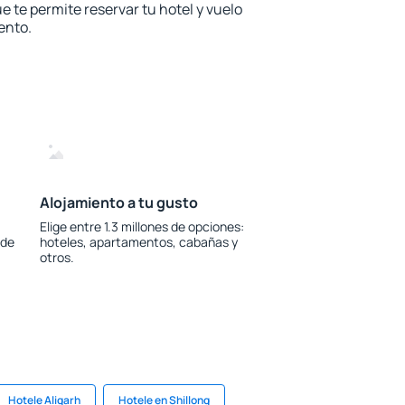
e te permite reservar tu hotel y vuelo
ento.
Alojamiento a tu gusto
Elige entre 1.3 millones de opciones:
 de
hoteles, apartamentos, cabañas y
otros.
Hotele Aligarh
Hotele en Shillong