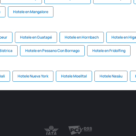
u
Hotele en Mangalore
oeur
Hotele en Guatapé
Hotele en Hornbach
Hotele en Hi
Bistrica
Hotele en Pessano Con Bornago
Hotele en Fridolfing
ali
Hotele Nueva York
Hotele Moelltal
Hotele Nasáu