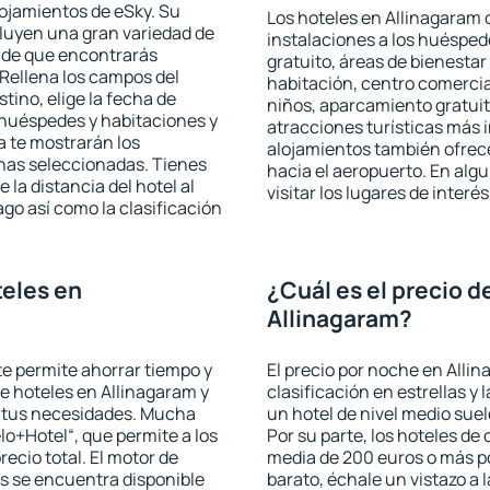
lojamientos de eSky. Su
Los hoteles en Allinagaram o
cluyen una gran variedad de
instalaciones a los huéspe
a de que encontrarás
gratuito, áreas de bienestar
Rellena los campos del
habitación, centro comercia
tino, elige la fecha de
niños, aparcamiento gratuito
 huéspedes y habitaciones y
atracciones turísticas más 
a te mostrarán los
alojamientos también ofrece
chas seleccionadas. Tienes
hacia el aeropuerto. En al
 la distancia del hotel al
visitar los lugares de inter
ago así como la clasificación
eles en
¿Cuál es el precio d
Allinagaram?
 te permite ahorrar tiempo y
El precio por noche en Alli
de hoteles en Allinagaram y
clasificación en estrellas y
a tus necesidades. Mucha
un hotel de nivel medio suel
lo+Hotel“, que permite a los
Por su parte, los hoteles de
ecio total. El motor de
media de 200 euros o más p
s se encuentra disponible
barato, échale un vistazo a 