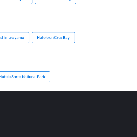
gashimurayama
Hotele en Cruz Bay
Hotele Sarek National Park