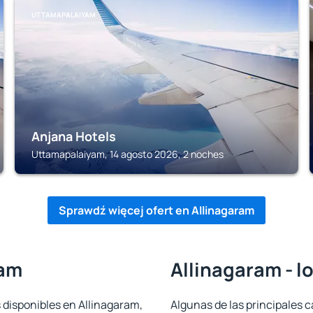
UTTAMAPALAIYAM
Anjana Hotels
Uttamapalaiyam, 14 agosto 2026, 2 noches
Sprawdź więcej ofert en Allinagaram
ram
Allinagaram - l
 disponibles en Allinagaram,
Algunas de las principales c