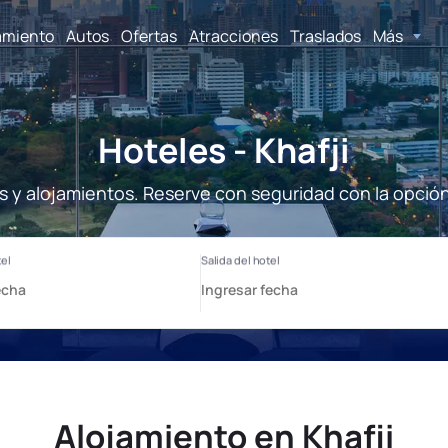
amiento
Autos
Ofertas
Atracciones
Traslados
Más
Hoteles - Khafji
es y alojamientos. Reserve con seguridad con la opció
Alojamiento en Khafji