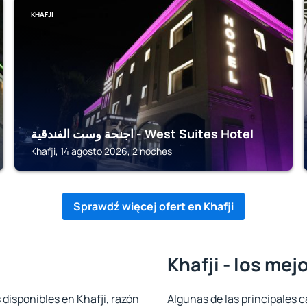
KHAFJI
اجنحة وست الفندقية - West Suites Hotel
Khafji, 14 agosto 2026, 2 noches
Sprawdź więcej ofert en Khafji
Khafji - los mej
 disponibles en Khafji, razón
Algunas de las principales c