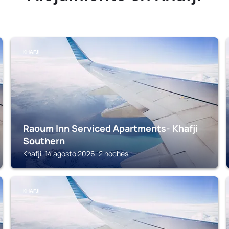
KHAFJI
Raoum Inn Serviced Apartments- Khafji
Southern
Khafji, 14 agosto 2026, 2 noches
KHAFJI