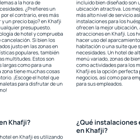
blemas a la hora de
incluido bien diseñado son 
ecesidades. ¿Prefieres un
ubicación atractiva. Los mej
, por el contrario, eres más
más alto nivel de servicio a
y un precio bajo? en Khafji
instalaciones para los huésp
cualquier presupuesto.
ofrecen la mejor ubicación, 
pología de hotel y comprueba
atracciones en Khafji. Los h
 cancelación. Si bien los
hacer uso del aparcamiento 
ados justo en las zonas en
habitación o una suite que 
rísticas populares, también
necesidades. Un hotel de al
as multitudes. Estos son
menú variado, zonas de bien
s largas como para una
como actividades para los m
a zona tiene muchas cosas
Khafji es la opción perfecta 
torio. ¡Escoge el hotel que
negocios, así como para em
maletas para disfrutar de un
para sus empleados.
smo!
en Khafji?
¿Qué instalaciones 
en Khafji?
otel en Khafji es utilizando