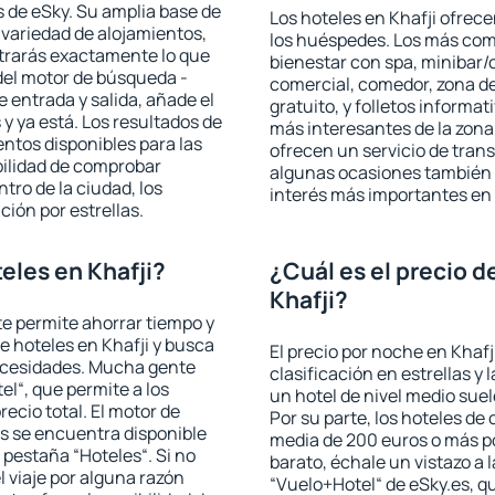
 de eSky. Su amplia base de
Los hoteles en Khafji ofrece
 variedad de alojamientos,
los huéspedes. Los más comu
trarás exactamente lo que
bienestar con spa, minibar/c
del motor de búsqueda -
comercial, comedor, zona d
e entrada y salida, añade el
gratuito, y folletos informat
 ya está. Los resultados de
más interesantes de la zon
ntos disponibles para las
ofrecen un servicio de trans
bilidad de comprobar
algunas ocasiones también r
ntro de la ciudad, los
interés más importantes en 
ción por estrellas.
eles en Khafji?
¿Cuál es el precio d
Khafji?
 te permite ahorrar tiempo y
de hoteles en Khafji y busca
El precio por noche en Khafj
necesidades. Mucha gente
clasificación en estrellas y
el“, que permite a los
un hotel de nivel medio suel
ecio total. El motor de
Por su parte, los hoteles de
s se encuentra disponible
media de 200 euros o más p
a pestaña “Hoteles“. Si no
barato, échale un vistazo a 
l viaje por alguna razón
“Vuelo+Hotel“ de eSky.es, qu