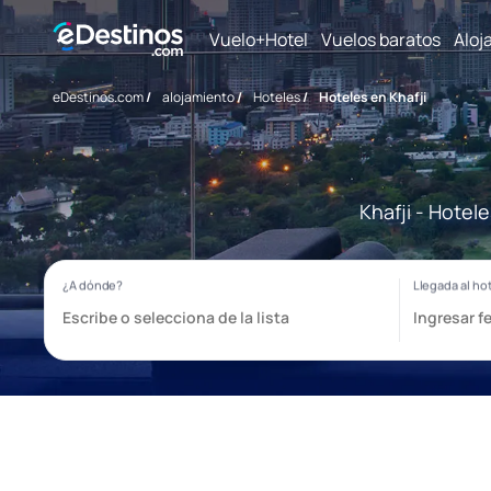
Vuelo+Hotel
Vuelos baratos
Aloj
eDestinos.com
/
alojamiento
/
Hoteles
/
Hoteles en Khafji
Khafji - Hotel