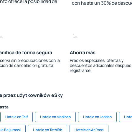
to ofrece la posibilidad de
con hasta un 30% de descu
anifica de forma segura
Ahorra más
serva sin preocupaciones con la
Precios especiales, ofertas y
ción de cancelación gratuita.
descuentos adicionales después
registrarse.
le przez użytkowników eSky
iasta
Hotele en Taif
Hotele en Madinah
Hotele en Jeddah
Hote
le Baljurashi
Hotele en Tathlīth
Hotele en Ar Rass