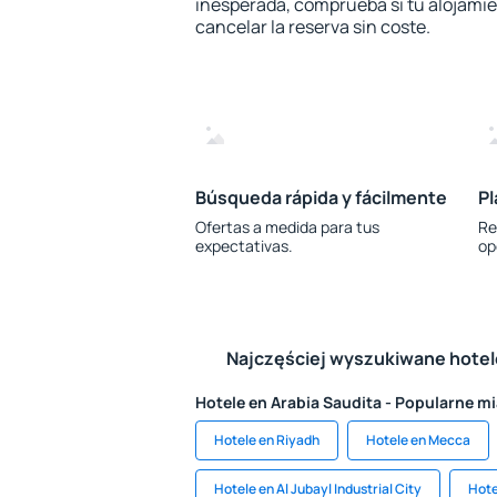
inesperada, comprueba si tu alojamien
cancelar la reserva sin coste.
Búsqueda rápida y fácilmente
Pl
Ofertas a medida para tus
Re
expectativas.
op
Najczęściej wyszukiwane hote
Hotele en Arabia Saudita - Popularne m
Hotele en Riyadh
Hotele en Mecca
Hotele en Al Jubayl Industrial City
Hote