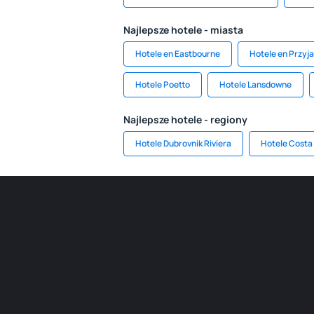
Najlepsze hotele - miasta
Hotele en Eastbourne
Hotele en Przyj
Hotele Poetto
Hotele Lansdowne
Najlepsze hotele - regiony
Hotele Dubrovnik Riviera
Hotele Costa