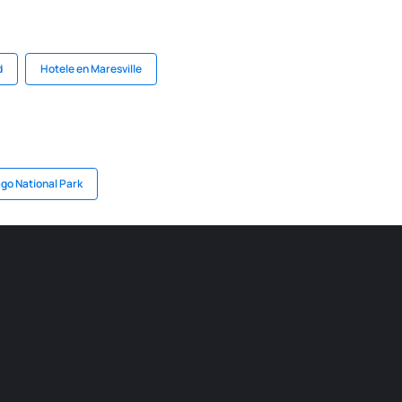
d
Hotele en Maresville
go National Park