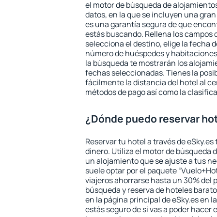
el motor de búsqueda de alojamientos
datos, en la que se incluyen una gran
es una garantía segura de que encon
estás buscando. Rellena los campos 
selecciona el destino, elige la fecha d
número de huéspedes y habitaciones y
la búsqueda te mostrarán los alojamie
fechas seleccionadas. Tienes la posi
fácilmente la distancia del hotel al ce
métodos de pago así como la clasifica
¿Dónde puedo reservar hot
Reservar tu hotel a través de eSky.es
dinero. Utiliza el motor de búsqueda 
un alojamiento que se ajuste a tus 
suele optar por el paquete “Vuelo+Hot
viajeros ahorrarse hasta un 30% del pr
búsqueda y reserva de hoteles barato
en la página principal de eSky.es en l
estás seguro de si vas a poder hacer e