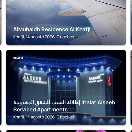
AlMuhaidb Residence Al Khafji
Khafji, 14 agosto 2026, 2 noches
KHAFJI
إطلالة السيب للشقق المخدومة Itlalat Alseeb
Serviced Apartments
Khafji, 14 agosto 2026, 2 noches