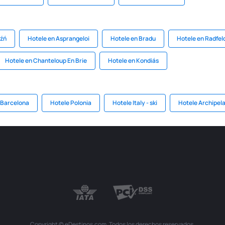
aźń
Hotele en Asprangeloi
Hotele en Bradu
Hotele en Radfel
Hotele en Chanteloup En Brie
Hotele en Kondiás
 Barcelona
Hotele Polonia
Hotele Italy - ski
Hotele Archipela
Copyright © eDestinos.com. Todos los derechos reservados.