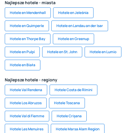
Najlepsze hotele - miasta
Hotele en Mendenhall
Hotele en Jeleśnia
Hotele en Quimperle
Hotele en Landau an der Isar
Hotele en Thorpe Bay
Hotele en Greenup
Hotele en Pulpí
Hotele en St. John
Hotele en Lumio
Hotele en Biała
Najlepsze hotele - regiony
Hotele Val Rendena
Hotele Costa de Rímini
Hotele Los Abruzos
Hotele Toscana
Hotele Val di Fiemme
Hotele Crișana
Hotele Les Menuires
Hotele Marsa Alam Region