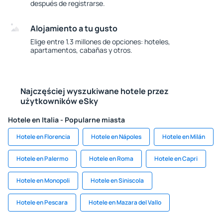
después de registrarse.
Alojamiento a tu gusto
Elige entre 1.3 millones de opciones: hoteles,
apartamentos, cabañas y otros.
Najczęściej wyszukiwane hotele przez
użytkowników eSky
Hotele en Italia - Popularne miasta
Hotele en Florencia
Hotele en Nápoles
Hotele en Milán
Hotele en Palermo
Hotele en Roma
Hotele en Capri
Hotele en Monopoli
Hotele en Siniscola
Hotele en Pescara
Hotele en Mazara del Vallo