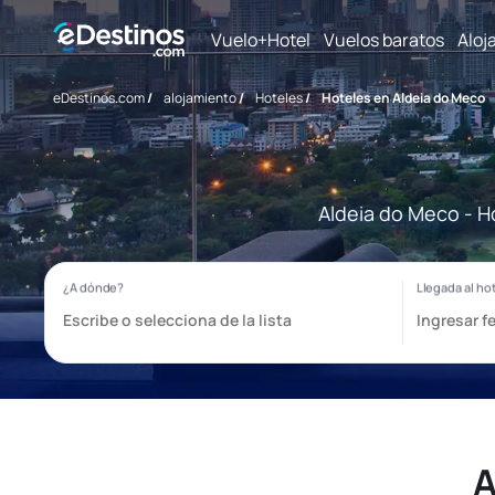
Vuelo+Hotel
Vuelos baratos
Aloj
eDestinos.com
/
alojamiento
/
Hoteles
/
Hoteles en Aldeia do Meco
Aldeia do Meco - H
A