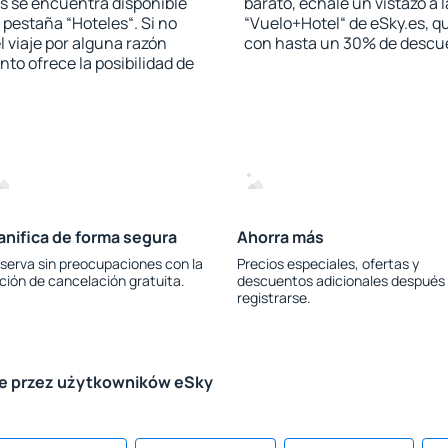
s se encuentra disponible
barato, échale un vistazo a 
a pestaña “Hoteles“. Si no
“Vuelo+Hotel“ de eSky.es, qu
l viaje por alguna razón
con hasta un 30% de descu
to ofrece la posibilidad de
anifica de forma segura
Ahorra más
serva sin preocupaciones con la
Precios especiales, ofertas y
ción de cancelación gratuita.
descuentos adicionales después
registrarse.
le przez użytkowników eSky