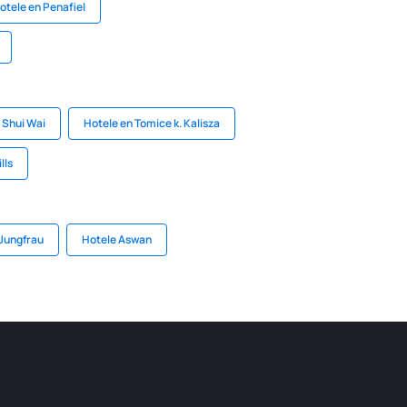
otele en Penafiel
 Shui Wai
Hotele en Tomice k. Kalisza
lls
Jungfrau
Hotele Aswan