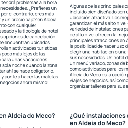
a tendrá problemas a la hora
Algunas de las principales c
s necesidades. ¿Prefieres un
incluido bien diseñado son 
, por el contrario, eres más
ubicación atractiva. Los me
y un precio bajo? en Aldeia
garantizan el más alto nivel
nto con cualquier
variedad de instalaciones p
seado y la tipología de hotel
de alto nivel ofrecen la mejo
as opciones de cancelación.
principales atracciones en 
o se encuentran ubicados
la posibilidad de hacer uso 
rollan actividades turísticas
elegir una habitación o una
poco más lejos de las
sus necesidades. Un hotel d
o para unas vacaciones
un menú variado, zonas de b
a sola noche cuando la zona
como actividades para los m
r ahí se hace obligatorio.
Aldeia do Meco es la opción 
 y ponte a hacer las maletas
viajes de negocios, así co
de negocios ahora mismo!
organizar talleres para sus
en Aldeia do Meco?
¿Qué instalaciones 
en Aldeia do Meco?