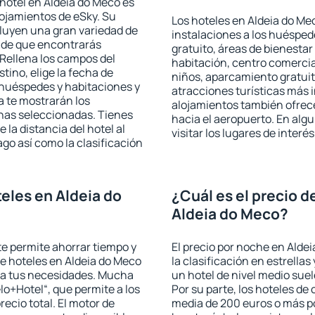
hotel en Aldeia do Meco es
lojamientos de eSky. Su
Los hoteles en Aldeia do Mec
cluyen una gran variedad de
instalaciones a los huéspe
a de que encontrarás
gratuito, áreas de bienestar
Rellena los campos del
habitación, centro comercia
tino, elige la fecha de
niños, aparcamiento gratuito
 huéspedes y habitaciones y
atracciones turísticas más 
a te mostrarán los
alojamientos también ofrece
chas seleccionadas. Tienes
hacia el aeropuerto. En al
 la distancia del hotel al
visitar los lugares de inter
ago así como la clasificación
eles en Aldeia do
¿Cuál es el precio d
Aldeia do Meco?
 te permite ahorrar tiempo y
El precio por noche en Alde
de hoteles en Aldeia do Meco
la clasificación en estrellas
e a tus necesidades. Mucha
un hotel de nivel medio suel
lo+Hotel“, que permite a los
Por su parte, los hoteles de
ecio total. El motor de
media de 200 euros o más p