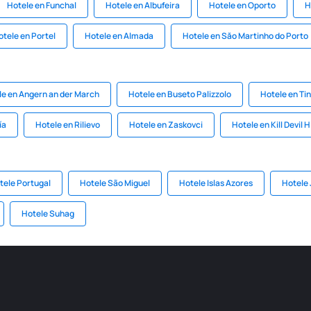
Hotele en Funchal
Hotele en Albufeira
Hotele en Oporto
H
otele en Portel
Hotele en Almada
Hotele en Săo Martinho do Porto
le en Angern an der March
Hotele en Buseto Palizzolo
Hotele en Tin
ía
Hotele en Rilievo
Hotele en Zaskovci
Hotele en Kill Devil Hi
tele Portugal
Hotele São Miguel
Hotele Islas Azores
Hotele 
Hotele Suhag