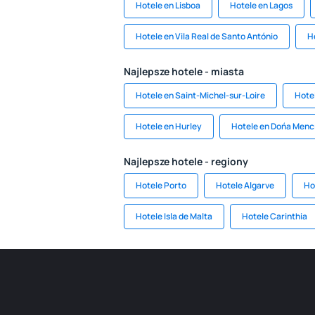
Hotele en Lisboa
Hotele en Lagos
Hotele en Vila Real de Santo António
H
Najlepsze hotele - miasta
Hotele en Saint-Michel-sur-Loire
Hote
Hotele en Hurley
Hotele en Dońa Menc
Najlepsze hotele - regiony
Hotele Porto
Hotele Algarve
Ho
Hotele Isla de Malta
Hotele Carinthia