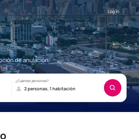
Log in
pción de anulación.
co