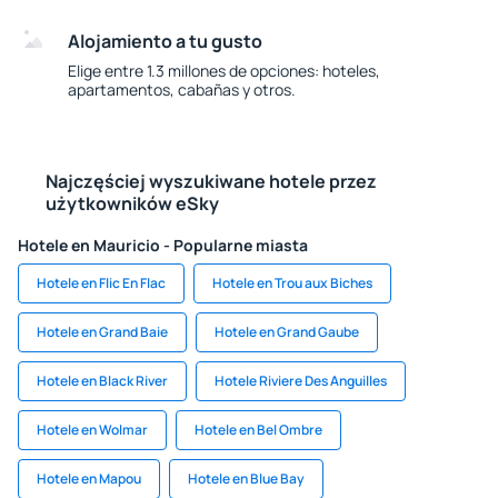
Alojamiento a tu gusto
Elige entre 1.3 millones de opciones: hoteles,
apartamentos, cabañas y otros.
Najczęściej wyszukiwane hotele przez
użytkowników eSky
Hotele en Mauricio - Popularne miasta
Hotele en Flic En Flac
Hotele en Trou aux Biches
Hotele en Grand Baie
Hotele en Grand Gaube
Hotele en Black River
Hotele Riviere Des Anguilles
Hotele en Wolmar
Hotele en Bel Ombre
Hotele en Mapou
Hotele en Blue Bay