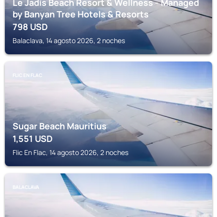
Le Jadis Beach Resort & Wellness - Managed
by Banyan Tree Hotels & Resorts
798
USD
Balaclava, 14 agosto 2026, 2 noches
FLIC EN FLAC
Sugar Beach Mauritius
1,551
USD
Flic En Flac, 14 agosto 2026, 2 noches
BALACLAVA