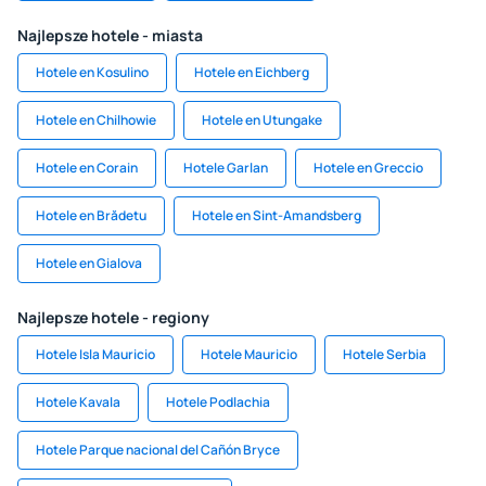
Najlepsze hotele - miasta
Hotele en Kosulino
Hotele en Eichberg
Hotele en Chilhowie
Hotele en Utungake
Hotele en Corain
Hotele Garlan
Hotele en Greccio
Hotele en Brădetu
Hotele en Sint-Amandsberg
Hotele en Gialova
Najlepsze hotele - regiony
Hotele Isla Mauricio
Hotele Mauricio
Hotele Serbia
Hotele Kavala
Hotele Podlachia
Hotele Parque nacional del Cañón Bryce