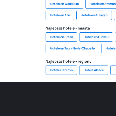
Hotele en Wadi Rum
Hotele en Amman
Hotele en Ajln
Hotele en Al Jāyah
Najlepsze hotele - miasta
Hotele en Brazil
Hotele en Luckau
Hotele en Tourville-la-Chapelle
Hotele
Najlepsze hotele - regiony
Hotele Gabrovo
Hotele Alsace