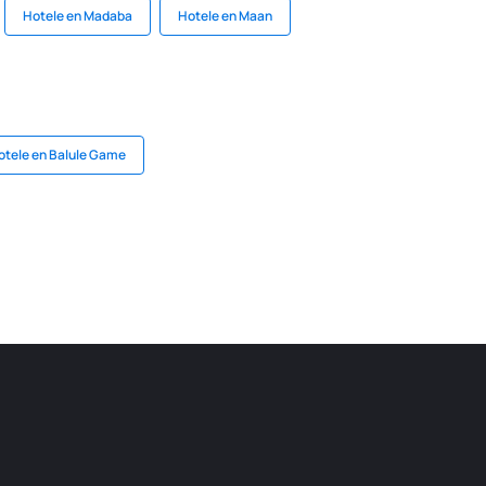
Hotele en Madaba
Hotele en Maan
otele en Balule Game