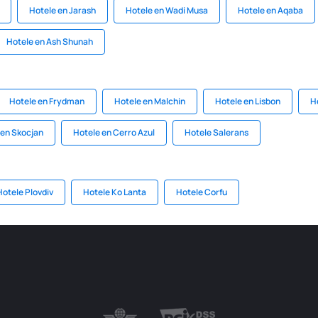
Hotele en Jarash
Hotele en Wadi Musa
Hotele en Aqaba
Hotele en Ash Shunah
Hotele en Frydman
Hotele en Malchin
Hotele en Lisbon
H
 en Skocjan
Hotele en Cerro Azul
Hotele Salerans
Hotele Plovdiv
Hotele Ko Lanta
Hotele Corfu