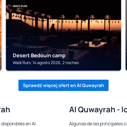
WADI RUM
Desert Bedouin camp
Wadi Rum, 14 agosto 2026, 2 noches
Sprawdź więcej ofert en Al Quwayrah
rah
Al Quwayrah - l
 disponibles en Al
Algunas de las principales c