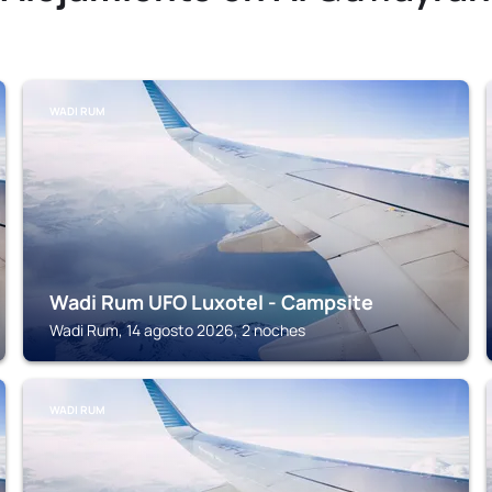
WADI RUM
Wadi Rum UFO Luxotel - Campsite
Wadi Rum, 14 agosto 2026, 2 noches
WADI RUM