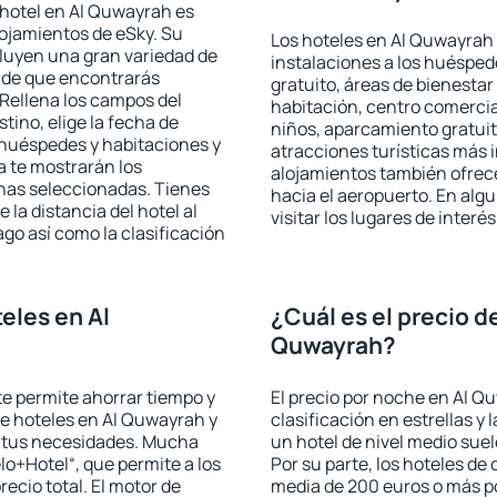
 hotel en Al Quwayrah es
lojamientos de eSky. Su
Los hoteles en Al Quwayrah 
cluyen una gran variedad de
instalaciones a los huéspe
a de que encontrarás
gratuito, áreas de bienestar
Rellena los campos del
habitación, centro comercia
tino, elige la fecha de
niños, aparcamiento gratuito
 huéspedes y habitaciones y
atracciones turísticas más 
a te mostrarán los
alojamientos también ofrece
chas seleccionadas. Tienes
hacia el aeropuerto. En al
 la distancia del hotel al
visitar los lugares de inte
ago así como la clasificación
eles en Al
¿Cuál es el precio d
Quwayrah?
 te permite ahorrar tiempo y
El precio por noche en Al Q
de hoteles en Al Quwayrah y
clasificación en estrellas y
a tus necesidades. Mucha
un hotel de nivel medio suel
lo+Hotel“, que permite a los
Por su parte, los hoteles de
ecio total. El motor de
media de 200 euros o más p