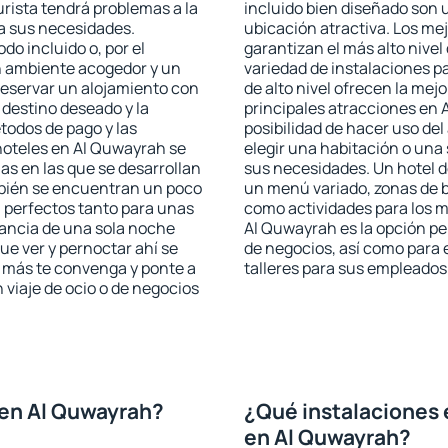
rista tendrá problemas a la
incluido bien diseñado son 
 a sus necesidades.
ubicación atractiva. Los me
odo incluido o, por el
garantizan el más alto nivel
n ambiente acogedor y un
variedad de instalaciones p
reservar un alojamiento con
de alto nivel ofrecen la mejo
 destino deseado y la
principales atracciones en 
todos de pago y las
posibilidad de hacer uso de
 hoteles en Al Quwayrah se
elegir una habitación o una
as en las que se desarrollan
sus necesidades. Un hotel d
mbién se encuentran un poco
un menú variado, zonas de b
n perfectos tanto para unas
como actividades para los m
ancia de una sola noche
Al Quwayrah es la opción per
e ver y pernoctar ahí se
de negocios, así como para
e más te convenga y ponte a
talleres para sus empleados
 viaje de ocio o de negocios
 en Al Quwayrah?
¿Qué instalaciones 
en Al Quwayrah?