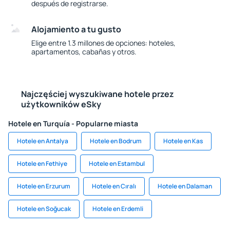
después de registrarse.
Alojamiento a tu gusto
Elige entre 1.3 millones de opciones: hoteles,
apartamentos, cabañas y otros.
Najczęściej wyszukiwane hotele przez
użytkowników eSky
Hotele en Turquía - Popularne miasta
Hotele en Antalya
Hotele en Bodrum
Hotele en Kas
Hotele en Fethiye
Hotele en Estambul
Hotele en Erzurum
Hotele en Cıralı
Hotele en Dalaman
Hotele en Soğucak
Hotele en Erdemli