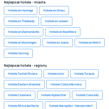
Najlepsze hotele - miasta
Hotele en Haninge
Hotele en Sineu
Hotele en Thekkady
Hotele en Jessen
Hotele en Diamondville
Hotele en Bad Bibra
Hotele en Munzingen
Hotele en Joane
Hotele en Motril
Hotele Hevring
Najlepsze hotele - regiony
Hotele Turkish Riviera
Hotele Izmir
Hotele Turquía
Hotele Eastern Anatolia
Hotele Costa Mármara
Hotele Casanare
Hotele Alpbachtal
Hotele Colorado
Hotele África del Norte
Hotele Mariapfarr -Mauterndorf