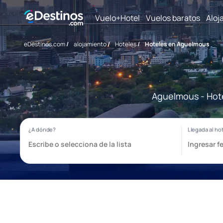
Vuelo+Hotel
Vuelos baratos
Aloj
eDestinos.com
/
alojamiento
/
Hoteles
/
Hoteles en Aguelmous
Aguelmous - Hote