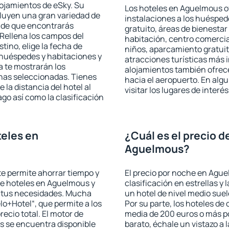
lojamientos de eSky. Su
Los hoteles en Aguelmous of
cluyen una gran variedad de
instalaciones a los huéspe
a de que encontrarás
gratuito, áreas de bienestar
Rellena los campos del
habitación, centro comercia
tino, elige la fecha de
niños, aparcamiento gratuito
 huéspedes y habitaciones y
atracciones turísticas más 
a te mostrarán los
alojamientos también ofrece
chas seleccionadas. Tienes
hacia el aeropuerto. En al
 la distancia del hotel al
visitar los lugares de inte
ago así como la clasificación
eles en
¿Cuál es el precio d
Aguelmous?
 te permite ahorrar tiempo y
El precio por noche en Ague
 de hoteles en Aguelmous y
clasificación en estrellas y
a tus necesidades. Mucha
un hotel de nivel medio suel
lo+Hotel“, que permite a los
Por su parte, los hoteles de
ecio total. El motor de
media de 200 euros o más p
s se encuentra disponible
barato, échale un vistazo a 