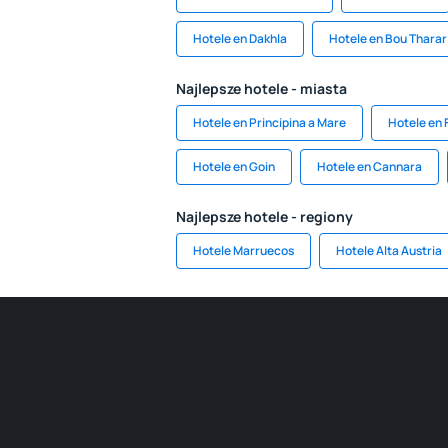
Hotele en Dakhla
Hotele en Bou Tharar
Najlepsze hotele - miasta
Hotele en Principina a Mare
Hotele en 
Hotele en Goin
Hotele en Cannara
Najlepsze hotele - regiony
Hotele Marruecos
Hotele Alta Austria