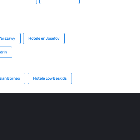
 Warszawy
Hotele en Josefov
drin
sian Borneo
Hotele Low Beskids