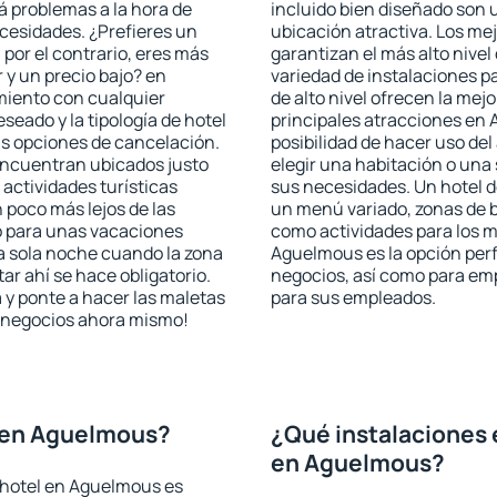
rá problemas a la hora de
incluido bien diseñado son 
ecesidades. ¿Prefieres un
ubicación atractiva. Los m
, por el contrario, eres más
garantizan el más alto nivel
y un precio bajo? en
variedad de instalaciones p
miento con cualquier
de alto nivel ofrecen la mejo
seado y la tipología de hotel
principales atracciones en
as opciones de cancelación.
posibilidad de hacer uso de
encuentran ubicados justo
elegir una habitación o una
 actividades turísticas
sus necesidades. Un hotel d
poco más lejos de las
un menú variado, zonas de b
o para unas vacaciones
como actividades para los m
a sola noche cuando la zona
Aguelmous es la opción perfe
r ahí se hace obligatorio.
negocios, así como para em
 y ponte a hacer las maletas
para sus empleados.
de negocios ahora mismo!
 en Aguelmous?
¿Qué instalaciones 
en Aguelmous?
 hotel en Aguelmous es