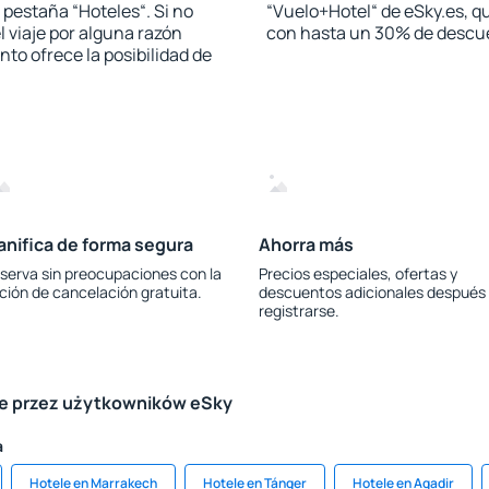
a pestaña “Hoteles“. Si no
“Vuelo+Hotel“ de eSky.es, qu
l viaje por alguna razón
con hasta un 30% de descu
to ofrece la posibilidad de
anifica de forma segura
Ahorra más
serva sin preocupaciones con la
Precios especiales, ofertas y
ción de cancelación gratuita.
descuentos adicionales después
registrarse.
le przez użytkowników eSky
a
Hotele en Marrakech
Hotele en Tánger
Hotele en Agadir