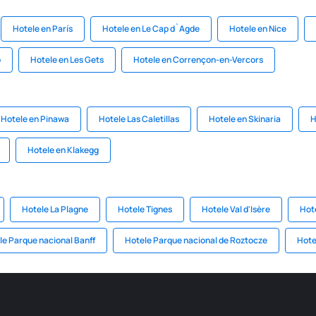
Hotele en París
Hotele en Le Cap d`Agde
Hotele en Nice
o
Hotele en Les Gets
Hotele en Corrençon-en-Vercors
Hotele en Pinawa
Hotele Las Caletillas
Hotele en Skinaria
H
Hotele en Klakegg
Hotele La Plagne
Hotele Tignes
Hotele Val d'Isère
Hot
le Parque nacional Banff
Hotele Parque nacional de Roztocze
Hote