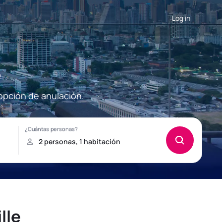
Log in
e
 opción de anulación.
lle