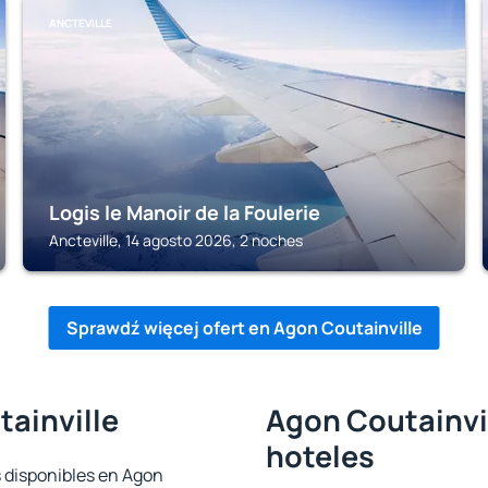
ANCTEVILLE
Logis le Manoir de la Foulerie
Ancteville, 14 agosto 2026, 2 noches
Sprawdź więcej ofert en Agon Coutainville
tainville
Agon Coutainvil
hoteles
s disponibles en Agon