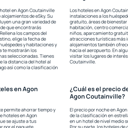
hotel en Agon Coutainville
Los hoteles en Agon Coutainv
e alojamientos de eSky. Su
instalaciones a los huéspe
cluyen una gran variedad de
gratuito, áreas de bienestar
a de que encontrarás
habitación, centro comercia
Rellena los campos del
niños, aparcamiento gratuito
tino, elige la fecha de
atracciones turísticas más 
 huéspedes y habitaciones y
alojamientos también ofrece
a te mostrarán los
hacia el aeropuerto. En al
chas seleccionadas. Tienes
visitar los lugares de inter
 la distancia del hotel al
Coutainville.
ago así como la clasificación
teles en Agon
¿Cuál es el precio d
Agon Coutainville?
 te permite ahorrar tiempo y
El precio por noche en Agon
de hoteles en Agon
de la clasificación en estrel
ue se ajuste a tus
en un hotel de nivel medio s
r por el paquete
Por su parte, los hoteles de