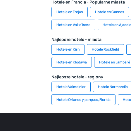
Hotele en Francia - Popularne miasta
Hotele en Frejus
Hotele en Cannes
Hotele en Val-d'Isere
Hotele en Ajacci
Najlepsze hotele - miasta
Hotele en Kirn
Hotele Rockfield
Hotele en Klodawa
Hotele en Lambaré
Najlepsze hotele - regiony
Hotele Valmeinier
Hotele Normandía
Hotele Orlando y parques, Florida
Hote