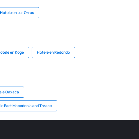
Hotele en Les Orres
otele en Koge
Hotele en Redondo
ele Oaxaca
le East Macedonia and Thrace