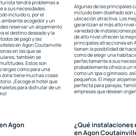
n turista tendrá problemas a
Algunas de las principales c
te a sus necesidades.
incluido bien diseñado son 
odo incluido o, por el
ubicación atractiva. Los me
n ambiente acogedor y un
garantizan el más alto nivel
edes reservar un alojamiento
variedad de instalaciones p
a el destino deseado y la
de alto nivel ofrecen la mejo
todos de pago y las
principales atracciones en 
hoteles en Agon Coutainville
tienen la posibilidad de hac
zonas en las que se
como de elegir una habitaci
pulares, también se
perfectamente a sus necesid
multitudes. Estos son
probablemente ofrezca un m
s largas como para una
como un spa o gimnasio, así
a zona tiene muchas cosas
pequeños. El mejor alojamie
torio. ¡Escoge el hotel que
perfecta para parejas, famil
maletas para disfrutar de un
empresas que desean organi
smo!
 en Agon
¿Qué instalaciones 
en Agon Coutainvill