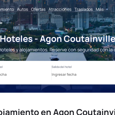
amiento
Autos
Ofertas
Atracciones
Traslados
Más
le
Hoteles - Agon Coutainvill
Hoteles y alojamientos. Reserve con seguridad con la
ojamiento en Agon Coutainvi