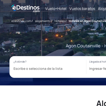
Vuelo+Hotel
Vuelos baratos
Aloj
eDestinos.com
/
alojamiento
/
Hoteles
/
Hoteles en Agon Coutainvil
Agon Coutainville - 
Al