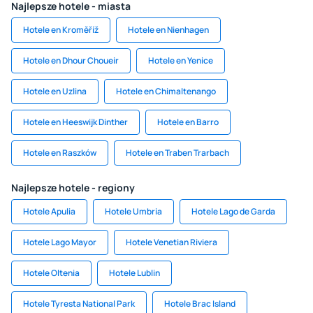
Najlepsze hotele - miasta
Hotele en Kroměříž
Hotele en Nienhagen
Hotele en Dhour Choueir
Hotele en Yenice
Hotele en Uzlina
Hotele en Chimaltenango
Hotele en Heeswijk Dinther
Hotele en Barro
Hotele en Raszków
Hotele en Traben Trarbach
Najlepsze hotele - regiony
Hotele Apulia
Hotele Umbria
Hotele Lago de Garda
Hotele Lago Mayor
Hotele Venetian Riviera
Hotele Oltenia
Hotele Lublin
Hotele Tyresta National Park
Hotele Brac Island