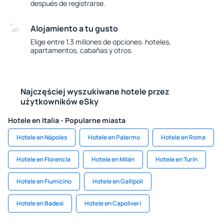
después de registrarse.
Alojamiento a tu gusto
Elige entre 1.3 millones de opciones: hoteles,
apartamentos, cabañas y otros.
Najczęściej wyszukiwane hotele przez
użytkowników eSky
Hotele en Italia - Popularne miasta
Hotele en Nápoles
Hotele en Palermo
Hotele en Roma
Hotele en Florencia
Hotele en Milán
Hotele en Turín
Hotele en Fiumicino
Hotele en Gallipoli
Hotele en Badesi
Hotele en Capoliveri