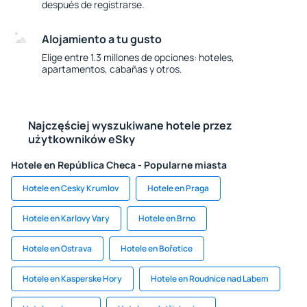
después de registrarse.
Alojamiento a tu gusto
Elige entre 1.3 millones de opciones: hoteles,
apartamentos, cabañas y otros.
Najczęściej wyszukiwane hotele przez
użytkowników eSky
Hotele en República Checa - Popularne miasta
Hotele en Cesky Krumlov
Hotele en Praga
Hotele en Karlovy Vary
Hotele en Brno
Hotele en Ostrava
Hotele en Bořetice
Hotele en Kasperske Hory
Hotele en Roudnice nad Labem