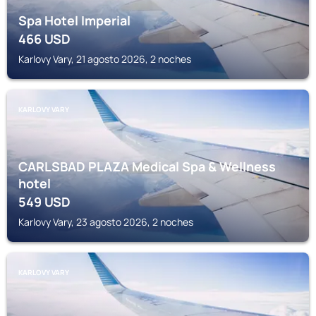
Spa Hotel Imperial
466
USD
Karlovy Vary, 21 agosto 2026, 2 noches
KARLOVY VARY
CARLSBAD PLAZA Medical Spa & Wellness
hotel
549
USD
Karlovy Vary, 23 agosto 2026, 2 noches
KARLOVY VARY