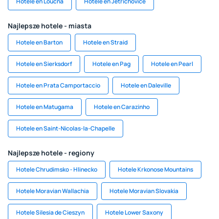
Hotele en Loucna
Hotele en Jetřichovice
Najlepsze hotele - miasta
Hotele en Barton
Hotele en Straid
Hotele en Sierksdorf
Hotele en Pag
Hotele en Pearl
Hotele en Prata Camportaccio
Hotele en Daleville
Hotele en Matugama
Hotele en Carazinho
Hotele en Saint-Nicolas-la-Chapelle
Najlepsze hotele - regiony
Hotele Chrudimsko - Hlinecko
Hotele Krkonose Mountains
Hotele Moravian Wallachia
Hotele Moravian Slovakia
Hotele Silesia de Cieszyn
Hotele Lower Saxony