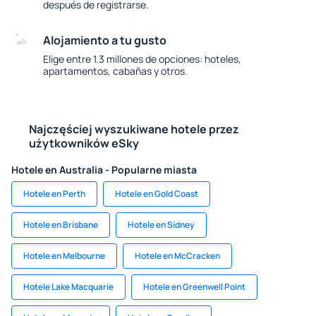
después de registrarse.
Alojamiento a tu gusto
Elige entre 1.3 millones de opciones: hoteles,
apartamentos, cabañas y otros.
Najczęściej wyszukiwane hotele przez
użytkowników eSky
Hotele en Australia - Popularne miasta
Hotele en Perth
Hotele en Gold Coast
Hotele en Brisbane
Hotele en Sídney
Hotele en Melbourne
Hotele en McCracken
Hotele Lake Macquarie
Hotele en Greenwell Point