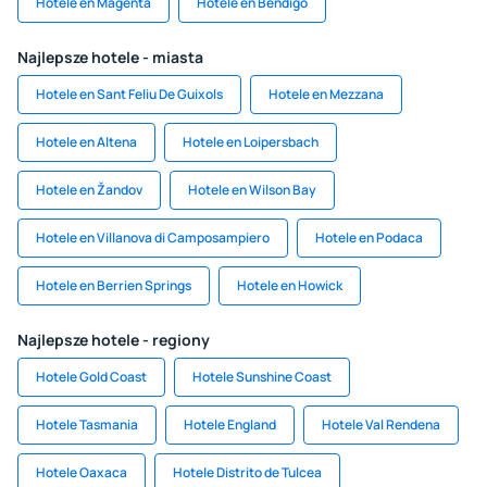
Hotele en Magenta
Hotele en Bendigo
Najlepsze hotele - miasta
Hotele en Sant Feliu De Guixols
Hotele en Mezzana
Hotele en Altena
Hotele en Loipersbach
Hotele en Žandov
Hotele en Wilson Bay
Hotele en Villanova di Camposampiero
Hotele en Podaca
Hotele en Berrien Springs
Hotele en Howick
Najlepsze hotele - regiony
Hotele Gold Coast
Hotele Sunshine Coast
Hotele Tasmania
Hotele England
Hotele Val Rendena
Hotele Oaxaca
Hotele Distrito de Tulcea