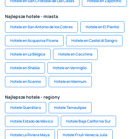
Hotele en San Cristóbal de Las Casas
Hotele en Zapotiltic
Najlepsze hotele - miasta
Hotele en San Antonio de los Cobres
Hotele en El Plantío
Hotele en Acquaviva Picena
Hotele en Castel di Sangro
Hotele en La Bélgica
Hotele en Cecchina
Hotele en Shabla
Hotele en Vermiglio
Hotele en Scanno
Hotele en Mannum
Najlepsze hotele - regiony
Hotele Querétaro
Hotele Tamaulipas
Hotele Estado de México
Hotele Baja California Sur
Hotele La Riviera Maya
Hotele Friuli-Venecia Julia