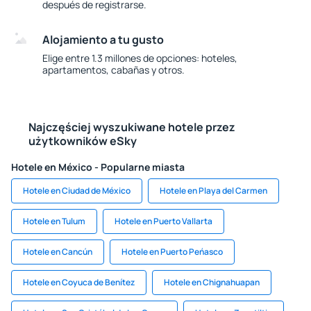
después de registrarse.
Alojamiento a tu gusto
Elige entre 1.3 millones de opciones: hoteles,
apartamentos, cabañas y otros.
Najczęściej wyszukiwane hotele przez
użytkowników eSky
Hotele en México - Popularne miasta
Hotele en Ciudad de México
Hotele en Playa del Carmen
Hotele en Tulum
Hotele en Puerto Vallarta
Hotele en Cancún
Hotele en Puerto Peńasco
Hotele en Coyuca de Benítez
Hotele en Chignahuapan