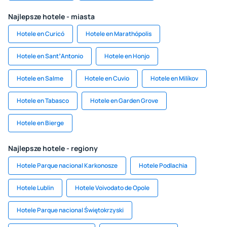
Najlepsze hotele - miasta
Hotele en Curicó
Hotele en Marathópolis
Hotele en SantʼAntonio
Hotele en Honjo
Hotele en Salme
Hotele en Cuvio
Hotele en Milíkov
Hotele en Tabasco
Hotele en Garden Grove
Hotele en Bierge
Najlepsze hotele - regiony
Hotele Parque nacional Karkonosze
Hotele Podlachia
Hotele Lublin
Hotele Voivodato de Opole
Hotele Parque nacional Świętokrzyski