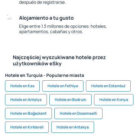
después de registrarse.
Alojamiento a tu gusto
Elige entre 1.3 millones de opciones: hoteles,
apartamentos, cabañas y otros.
Najczęściej wyszukiwane hotele przez
użytkowników eSky
Hotele en Turquía - Popularne miasta
Hotele en Kas
Hotele en Fethiye
Hotele en Estambul
Hotele en Antalya
Hotele en Bodrum
Hotele en Konya
Hotele en Boğazkent
Hotele en Dosemealti
Hotele en Kırklareli
Hotele en Antakya