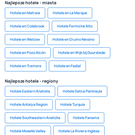
Najlepsze hotele - miasta
Hotele en Matraia
Hotele en La Marque
Hotele en Colebrook
Hotele Formiche Alto
Hotele en Welzow
Hotele en Grumo Nevano
Hotele en Pozo Alcón
Hotele en Wijk bij Duurstede
Hotele en Tramore
Hotele en Fadial
Najlepsze hotele - regiony
Hotele Eastern Anatolia
Hotele Datca Peninsula
Hotele Antalya Region
Hotele Turquía
Hotele Southeastern Anatolia
Hotele Panama
Hotele Moselle Valley
Hotele La Riviera inglesa