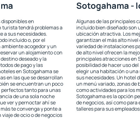
ama
Sotogahama - l
 disponibles en
Algunas de las principales c
 turista tendrá problemas a
incluido bien diseñado son 
te a sus necesidades.
ubicación atractiva. Los m
odo incluido o, por el
garantizan el más alto nivel
n ambiente acogedor y un
variedad de instalaciones p
eservar un alojamiento con
de alto nivel ofrecen la mejo
 destino deseado y la
principales atracciones en
todos de pago y las
posibilidad de hacer uso de
 hoteles en Sotogahama se
elegir una habitación o una
as en las que se desarrollan
sus necesidades. Un hotel d
mbién se encuentran un poco
un menú variado, zonas de b
n perfectos tanto para unas
como actividades para los m
ancia de una sola noche
Sotogahama es la opción perf
e ver y pernoctar ahí se
de negocios, así como para
e más te convenga y ponte a
talleres para sus empleados
 viaje de ocio o de negocios