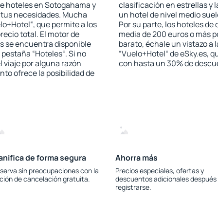
 de hoteles en Sotogahama y
clasificación en estrellas y
a tus necesidades. Mucha
un hotel de nivel medio suel
lo+Hotel“, que permite a los
Por su parte, los hoteles de
ecio total. El motor de
media de 200 euros o más p
s se encuentra disponible
barato, échale un vistazo a 
a pestaña “Hoteles“. Si no
“Vuelo+Hotel“ de eSky.es, qu
l viaje por alguna razón
con hasta un 30% de descu
to ofrece la posibilidad de
anifica de forma segura
Ahorra más
serva sin preocupaciones con la
Precios especiales, ofertas y
ción de cancelación gratuita.
descuentos adicionales después
registrarse.