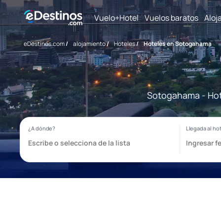
Vuelo+Hotel
Vuelos baratos
Aloj
eDestinos.com
/
alojamiento
/
Hoteles
/
Hoteles en Sotogahama
Sotogahama - Hote