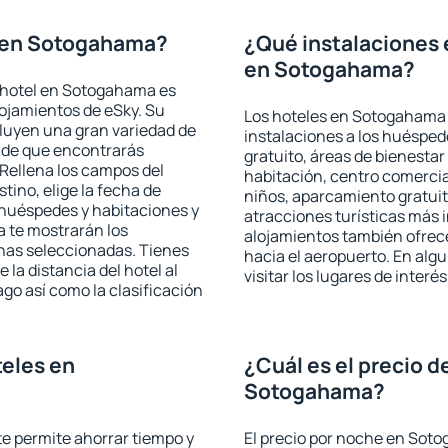
 en Sotogahama?
¿Qué instalaciones 
en Sotogahama?
 hotel en Sotogahama es
lojamientos de eSky. Su
Los hoteles en Sotogahama o
cluyen una gran variedad de
instalaciones a los huéspe
a de que encontrarás
gratuito, áreas de bienestar
Rellena los campos del
habitación, centro comercia
tino, elige la fecha de
niños, aparcamiento gratuito
 huéspedes y habitaciones y
atracciones turísticas más 
a te mostrarán los
alojamientos también ofrece
chas seleccionadas. Tienes
hacia el aeropuerto. En al
 la distancia del hotel al
visitar los lugares de inte
ago así como la clasificación
eles en
¿Cuál es el precio d
Sotogahama?
 te permite ahorrar tiempo y
El precio por noche en Soto