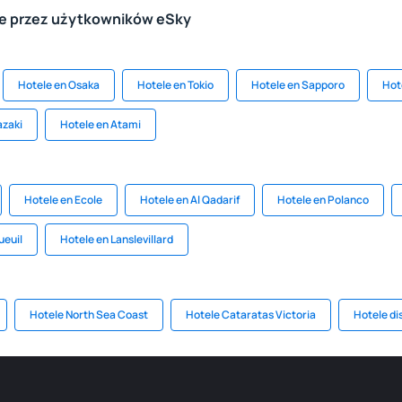
le przez użytkowników eSky
Hotele en Osaka
Hotele en Tokio
Hotele en Sapporo
Hot
azaki
Hotele en Atami
Hotele en Ecole
Hotele en Al Qadarif
Hotele en Polanco
ueuil
Hotele en Lanslevillard
Hotele North Sea Coast
Hotele Cataratas Victoria
Hotele di