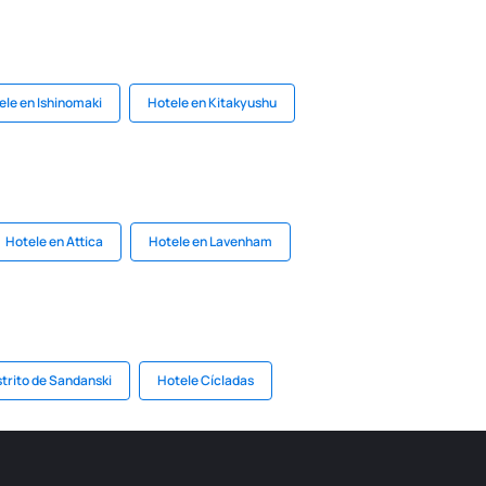
ele en Ishinomaki
Hotele en Kitakyushu
Hotele en Attica
Hotele en Lavenham
strito de Sandanski
Hotele Cícladas