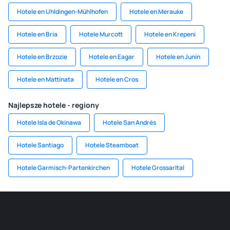
Hotele en Uhldingen-Mühlhofen
Hotele en Merauke
Hotele en Bria
Hotele Murcott
Hotele en Krepeni
Hotele en Brzozie
Hotele en Eagar
Hotele en Junín
Hotele en Mattinata
Hotele en Cros
Najlepsze hotele - regiony
Hotele Isla de Okinawa
Hotele San Andrés
Hotele Santiago
Hotele Steamboat
Hotele Garmisch-Partenkirchen
Hotele Grossarltal