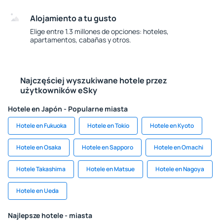
Alojamiento a tu gusto
Elige entre 1.3 millones de opciones: hoteles,
apartamentos, cabañas y otros.
Najczęściej wyszukiwane hotele przez
użytkowników eSky
Hotele en Japón - Popularne miasta
Hotele en Fukuoka
Hotele en Tokio
Hotele en Kyoto
Hotele en Osaka
Hotele en Sapporo
Hotele en Omachi
Hotele Takashima
Hotele en Matsue
Hotele en Nagoya
Hotele en Ueda
Najlepsze hotele - miasta