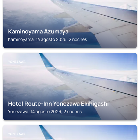
Kaminoyama Azumaya
Kaminoyama, 14 agosto 2026, 2 noches
YONEZAWA
Hotel Route-Inn Yonezawa Ekihigashi
Yonezawa, 14 agosto 2026, 2 noches
YONEZAWA