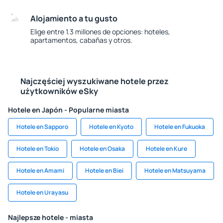
Alojamiento a tu gusto
Elige entre 1.3 millones de opciones: hoteles,
apartamentos, cabañas y otros.
Najczęściej wyszukiwane hotele przez
użytkowników eSky
Hotele en Japón - Popularne miasta
Hotele en Sapporo
Hotele en Kyoto
Hotele en Fukuoka
Hotele en Tokio
Hotele en Osaka
Hotele en Kure
Hotele en Amami
Hotele en Biei
Hotele en Matsuyama
Hotele en Urayasu
Najlepsze hotele - miasta