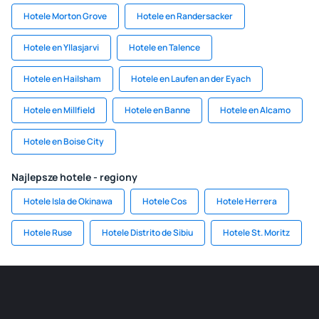
Hotele Morton Grove
Hotele en Randersacker
Hotele en Yllasjarvi
Hotele en Talence
Hotele en Hailsham
Hotele en Laufen an der Eyach
Hotele en Millfield
Hotele en Banne
Hotele en Alcamo
Hotele en Boise City
Najlepsze hotele - regiony
Hotele Isla de Okinawa
Hotele Cos
Hotele Herrera
Hotele Ruse
Hotele Distrito de Sibiu
Hotele St. Moritz