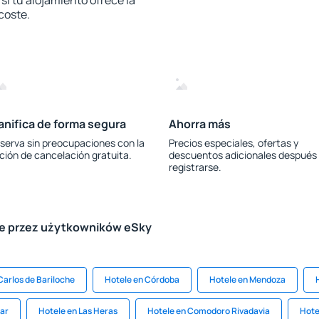
i tu alojamiento ofrece la
 coste.
anifica de forma segura
Ahorra más
serva sin preocupaciones con la
Precios especiales, ofertas y
ción de cancelación gratuita.
descuentos adicionales después
registrarse.
le przez użytkowników eSky
Carlos de Bariloche
Hotele en Córdoba
Hotele en Mendoza
ar
Hotele en Las Heras
Hotele en Comodoro Rivadavia
Hote