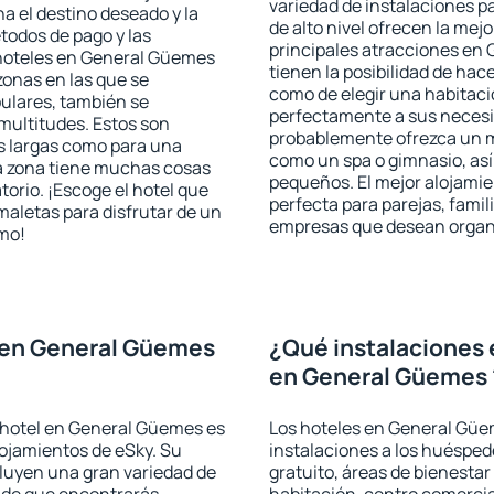
variedad de instalaciones p
a el destino deseado y la
de alto nivel ofrecen la mejo
todos de pago y las
principales atracciones en
 hoteles en General Güemes
tienen la posibilidad de hac
zonas en las que se
como de elegir una habitaci
pulares, también se
perfectamente a sus necesid
multitudes. Estos son
probablemente ofrezca un m
s largas como para una
como un spa o gimnasio, así
a zona tiene muchas cosas
pequeños. El mejor alojami
torio. ¡Escoge el hotel que
perfecta para parejas, famil
maletas para disfrutar de un
empresas que desean organi
smo!
 en General Güemes
¿Qué instalaciones 
en General Güemes 
 hotel en General Güemes es
Los hoteles en General Güem
lojamientos de eSky. Su
instalaciones a los huéspe
cluyen una gran variedad de
gratuito, áreas de bienestar