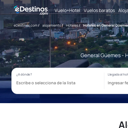
Vuelo+Hotel
Vuelos baratos
Aloj
eDestinos.com
/
alojamiento
/
Hoteles
/
Hoteles en General Güeme
General Güemes - Ho
A