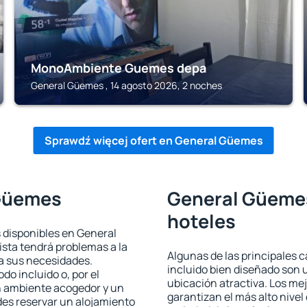
MonoAmbiente Guemes depa
General Güemes , 14 agosto 2026, 2 noches
Sprawdź więcej ofert en General Güemes
 Güemes
General Güemes
hoteles
s disponibles en General
ista tendrá problemas a la
Algunas de las principales c
 a sus necesidades.
incluido bien diseñado son 
odo incluido o, por el
ubicación atractiva. Los m
n ambiente acogedor y un
garantizan el más alto nivel
es reservar un alojamiento