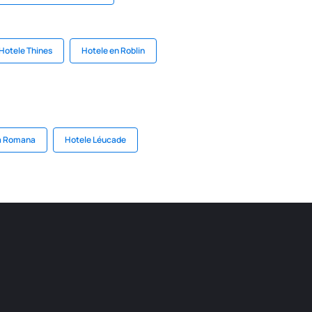
Hotele Thines
Hotele en Roblin
a Romana
Hotele Léucade