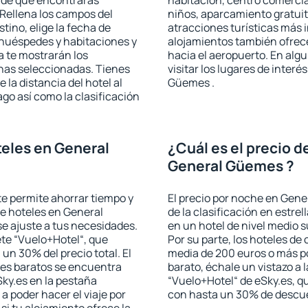
a de que encontrarás
habitación, centro comercia
Rellena los campos del
niños, aparcamiento gratuito
tino, elige la fecha de
atracciones turísticas más 
 huéspedes y habitaciones y
alojamientos también ofrece
a te mostrarán los
hacia el aeropuerto. En al
chas seleccionadas. Tienes
visitar los lugares de inter
 la distancia del hotel al
Güemes .
ago así como la clasificación
eles en General
¿Cuál es el precio d
General Güemes ?
 te permite ahorrar tiempo y
El precio por noche en Gen
de hoteles en General
de la clasificación en estrel
e ajuste a tus necesidades.
en un hotel de nivel medio s
te “Vuelo+Hotel“, que
Por su parte, los hoteles de
 un 30% del precio total. El
media de 200 euros o más p
les baratos se encuentra
barato, échale un vistazo a 
Sky.es en la pestaña
“Vuelo+Hotel“ de eSky.es, qu
 a poder hacer el viaje por
con hasta un 30% de descu