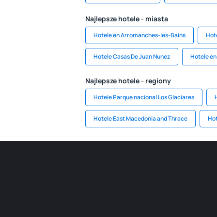
Najlepsze hotele - miasta
Hotele en Arromanches-les-Bains
Hot
Hotele Casas De Juan Nunez
Hotele en
Najlepsze hotele - regiony
Hotele Parque nacional Los Glaciares
Hotele East Macedonia and Thrace
Hot