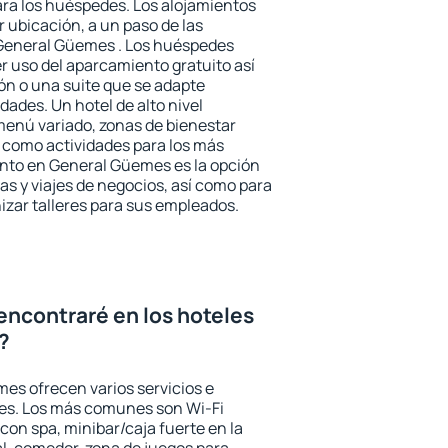
ara los huéspedes. Los alojamientos
r ubicación, a un paso de las
 General Güemes . Los huéspedes
er uso del aparcamiento gratuito así
ón o una suite que se adapte
ades. Un hotel de alto nivel
enú variado, zonas de bienestar
 como actividades para los más
ento en General Güemes es la opción
ias y viajes de negocios, así como para
zar talleres para sus empleados.
encontraré en los hoteles
?
es ofrecen varios servicios e
des. Los más comunes son Wi-Fi
 con spa, minibar/caja fuerte en la