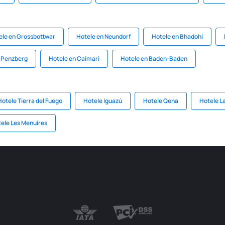
ele en Grossbottwar
Hotele en Neundorf
Hotele en Bhadohi
 Penzberg
Hotele en Caimari
Hotele en Baden-Baden
Hotele Tierra del Fuego
Hotele Iguazú
Hotele Qena
Hotele L
ele Les Menuires