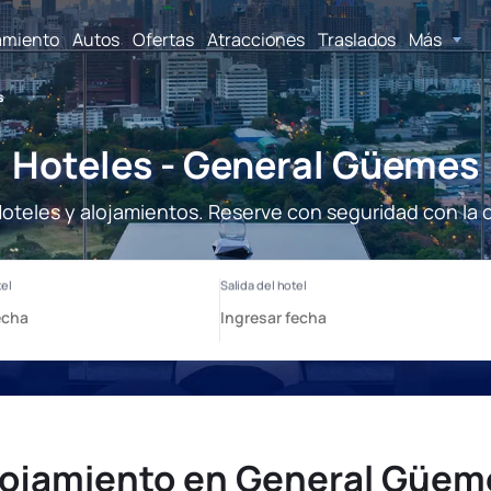
amiento
Autos
Ofertas
Atracciones
Traslados
Más
s
Hoteles - General Güemes
teles y alojamientos. Reserve con seguridad con la 
lojamiento en General Güem