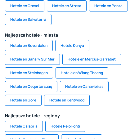
Hotele en Orosei
Hotele en Stresa
Hotele en Ponza
Hotele en Salvaterra
Najlepsze hotele - miasta
Hotele en Boverdalen
Hotele Kunya
Hotele en Sanary Sur Mer
Hotele en Mercus-Garrabet
Hotele en Steinhagen
Hotele en Wiang Thoeng
Hotele en Qeqertarsuaq
Hotele en Canavieiras
Hotele en Gore
Hotele en Kentwood
Najlepsze hotele - regiony
Hotele Calabria
Hotele Peio Fonti