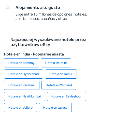
Alojamiento a tu gusto
Elige entre 1.3 millones de opciones: hoteles,
apartamentos, cabañas y otros.
Najczęściej wyszukiwane hotele przez
użytkowników eSky
Hotele en India - Popularne miasta
Hotele en Bombay
Hotele en Delhi
Hotele en Hyderabad
Hotele en Jaipur
Hotele en Varanasi
Hotele en Yercaud
Hotele en Navi Mumbai
Hotele en Sakleshpur
Hotele en Vellore
Hotele en Lavasa