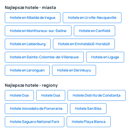
Najlepsze hotele - miasta
Hotele en Albelda de Iregua
Hotele en Urville-Nacqueville
Hotele en Monthureux-sur-Saône
Hotele en Canfield
Hotele en Liebenburg
Hotele en Emmelsbüll-Horsbüll
Hotele en Sainte-Colombe-de-Villeneuve
Hotele en Liguge
Hotele en Leronguan
Hotele en Derinkuyu
Najlepsze hotele - regiony
Hotele Goa
Hotele Goa
Hotele Distrito de Constanța
Hotele Voivodato de Pomerania
Hotele San Blas
Hotele Saguaro National Park
Hotele Playa Blanca