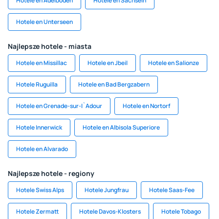
Hotele en Adelboden
Hotele en Sachseln
Hotele en Unterseen
Najlepsze hotele - miasta
Hotele en Missillac
Hotele en Jbeil
Hotele en Salionze
Hotele Ruguilla
Hotele en Bad Bergzabern
Hotele en Grenade-sur-I`Adour
Hotele en Nortorf
Hotele Innerwick
Hotele en Albisola Superiore
Hotele en Alvarado
Najlepsze hotele - regiony
Hotele Swiss Alps
Hotele Jungfrau
Hotele Saas-Fee
Hotele Zermatt
Hotele Davos-Klosters
Hotele Tobago