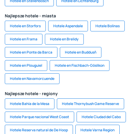
Hotele en Stellenbosch
Hotele en Lichtenburg
Najlepsze hotele - miasta
Hotele en Storfors
Hotele Aspendale
Hotele Bolinas
Hotele en Frama
Hotele en Brelidy
Hotele en Ponte da Barca
Hotele en Buddusň
Hotele en Plouguiel
Hotele en Fischbach-Göslikon
Hotele en Navamorcuende
Najlepsze hotele - regiony
Hotele Bahía de la Mesa
Hotele Thornybush Game Reserve
Hotele Parque nacional West Coast
Hotele Ciudad del Cabo
Hotele Reserva natural de De Hoop
Hotele Varna Region