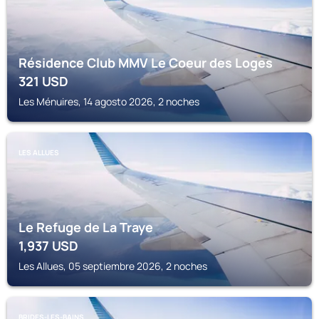
Résidence Club MMV Le Coeur des Loges
321
USD
Les Ménuires, 14 agosto 2026, 2 noches
LES ALLUES
Le Refuge de La Traye
1,937
USD
Les Allues, 05 septiembre 2026, 2 noches
BRIDES-LES-BAINS