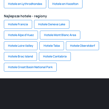
Hotele en Lythrodhondas
Hotele en Hazelton
Najlepsze hotele - regiony
Hotele Francia
Hotele Geneva Lake
Hotele Alpe d'Huez
Hotele Mont Blanc Area
Hotele Loire Valley
Hotele Taba
Hotele Oberstdorf
Hotele Brac Island
Hotele Cantabria
Hotele Great Basin National Park