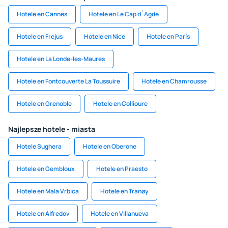
Hotele en Cannes
Hotele en Le Cap d`Agde
Hotele en Frejus
Hotele en Nice
Hotele en París
Hotele en La Londe-les-Maures
Hotele en Fontcouverte La Toussuire
Hotele en Chamrousse
Hotele en Grenoble
Hotele en Collioure
Najlepsze hotele - miasta
Hotele Sughera
Hotele en Oberohe
Hotele en Gembloux
Hotele en Praesto
Hotele en Mala Vrbica
Hotele en Tranøy
Hotele en Alfredov
Hotele en Villanueva