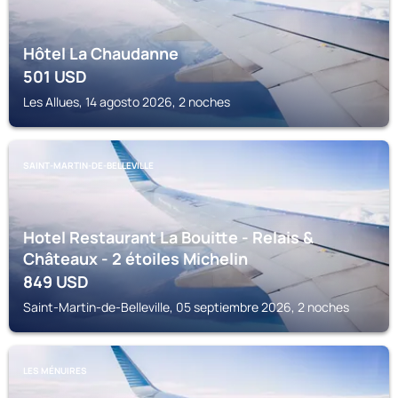
Hôtel La Chaudanne
501
USD
Les Allues, 14 agosto 2026, 2 noches
SAINT-MARTIN-DE-BELLEVILLE
Hotel Restaurant La Bouitte - Relais &
Châteaux - 2 étoiles Michelin
849
USD
Saint-Martin-de-Belleville, 05 septiembre 2026, 2 noches
LES MÉNUIRES