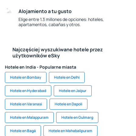
Alojamiento a tu gusto
Elige entre 1.3 millones de opciones: hoteles,
apartamentos, cabañas y otros.
Najczęściej wyszukiwane hotele przez
użytkowników eSky
Hotele en India - Popularne miasta
Hotele en Bombay
Hotele en Delhi
Hotele en Hyderabad
Hotele en Jaipur
Hotele en Varanasi
Hotele en Dapoli
Hotele en Malappuram
Hotele en Gulmarg
Hotele en Bagá
Hotele en Mahabalipuram