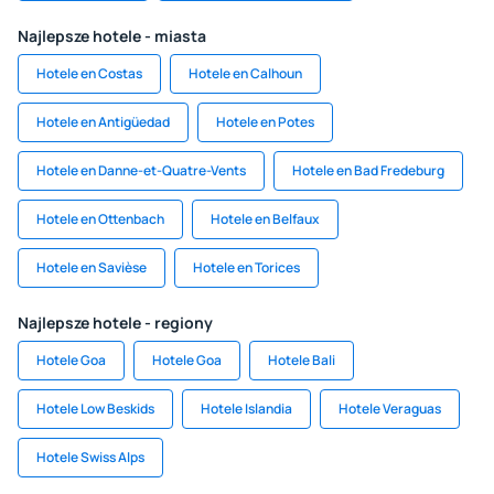
Najlepsze hotele - miasta
Hotele en Costas
Hotele en Calhoun
Hotele en Antigüedad
Hotele en Potes
Hotele en Danne-et-Quatre-Vents
Hotele en Bad Fredeburg
Hotele en Ottenbach
Hotele en Belfaux
Hotele en Savièse
Hotele en Torices
Najlepsze hotele - regiony
Hotele Goa
Hotele Goa
Hotele Bali
Hotele Low Beskids
Hotele Islandia
Hotele Veraguas
Hotele Swiss Alps