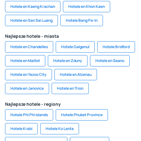
Hotele en Kaeng Krachan
Hotele en Khon Kaen
Hotele en San Sai Luang
Hotele Bang Pa-In
Najlepsze hotele - miasta
Hotele en Chandelles
Hotele Galgenul
Hotele Bridford
Hotele en Maillot
Hotele en Zduny
Hotele en Seano
Hotele en Yazoo City
Hotele en Alzenau
Hotele en Janovice
Hotele en Trion
Najlepsze hotele - regiony
Hotele Phi Phi Islands
Hotele Phuket Province
Hotele Krabi
Hotele Ko Lanta