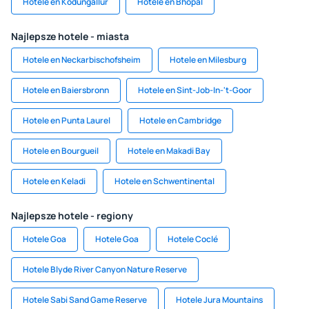
Hotele en Kodungallur
Hotele en Bhopal
Najlepsze hotele - miasta
Hotele en Neckarbischofsheim
Hotele en Milesburg
Hotele en Baiersbronn
Hotele en Sint-Job-In-'t-Goor
Hotele en Punta Laurel
Hotele en Cambridge
Hotele en Bourgueil
Hotele en Makadi Bay
Hotele en Keladi
Hotele en Schwentinental
Najlepsze hotele - regiony
Hotele Goa
Hotele Goa
Hotele Coclé
Hotele Blyde River Canyon Nature Reserve
Hotele Sabi Sand Game Reserve
Hotele Jura Mountains