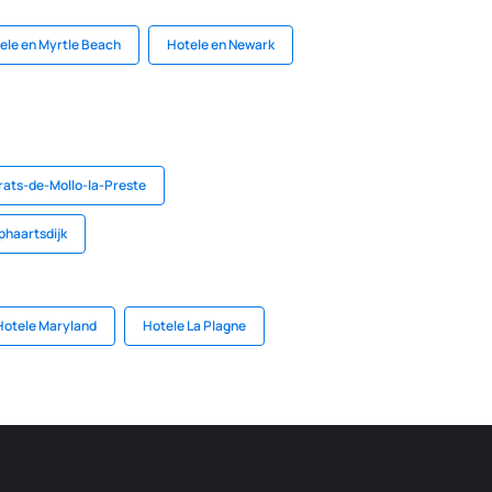
ele en Myrtle Beach
Hotele en Newark
rats-de-Mollo-la-Preste
phaartsdijk
Hotele Maryland
Hotele La Plagne