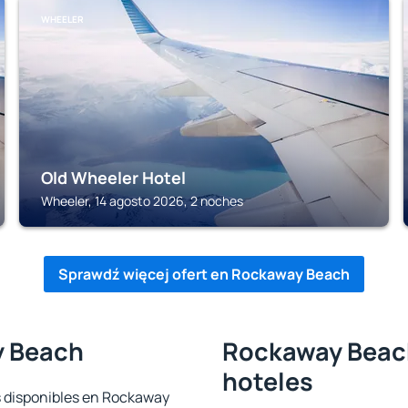
WHEELER
Old Wheeler Hotel
Wheeler, 14 agosto 2026, 2 noches
Sprawdź więcej ofert en Rockaway Beach
y Beach
Rockaway Beach
hoteles
s disponibles en Rockaway