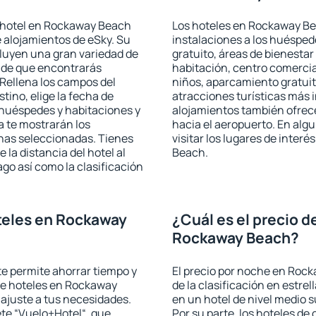
 hotel en Rockaway Beach
Los hoteles en Rockaway Bea
e alojamientos de eSky. Su
instalaciones a los huéspe
cluyen una gran variedad de
gratuito, áreas de bienestar
a de que encontrarás
habitación, centro comercia
Rellena los campos del
niños, aparcamiento gratuito
tino, elige la fecha de
atracciones turísticas más 
 huéspedes y habitaciones y
alojamientos también ofrece
a te mostrarán los
hacia el aeropuerto. En al
chas seleccionadas. Tienes
visitar los lugares de inte
 la distancia del hotel al
Beach.
ago así como la clasificación
teles en Rockaway
¿Cuál es el precio d
Rockaway Beach?
 te permite ahorrar tiempo y
El precio por noche en Roc
 de hoteles en Rockaway
de la clasificación en estrel
ajuste a tus necesidades.
en un hotel de nivel medio s
te “Vuelo+Hotel“, que
Por su parte, los hoteles de