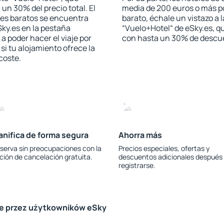
 un 30% del precio total. El
media de 200 euros o más p
les baratos se encuentra
barato, échale un vistazo a 
Sky.es en la pestaña
“Vuelo+Hotel“ de eSky.es, qu
 a poder hacer el viaje por
con hasta un 30% de descu
i tu alojamiento ofrece la
 coste.
anifica de forma segura
Ahorra más
serva sin preocupaciones con la
Precios especiales, ofertas y
ción de cancelación gratuita.
descuentos adicionales después
registrarse.
le przez użytkowników eSky