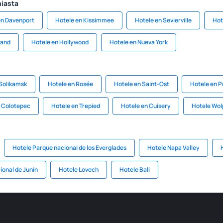
miasta
en Davenport
Hotele en Kissimmee
Hotele en Sevierville
Hot
land
Hotele en Hollywood
Hotele en Nueva York
Solikamsk
Hotele en Rosée
Hotele en Saint-Ost
Hotele en P
a Colotepec
Hotele en Trepied
Hotele en Cuisery
Hotele Wol
Hotele Parque nacional de los Everglades
Hotele Napa Valley
ional de Junín
Hotele Lovech
Hotele Bali