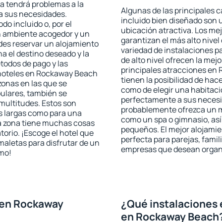
ta tendrá problemas a la
Algunas de las principales c
 a sus necesidades.
incluido bien diseñado son 
odo incluido o, por el
ubicación atractiva. Los m
n ambiente acogedor y un
garantizan el más alto nivel
es reservar un alojamiento
variedad de instalaciones p
a el destino deseado y la
de alto nivel ofrecen la mejo
todos de pago y las
principales atracciones en
s hoteles en Rockaway Beach
tienen la posibilidad de hac
zonas en las que se
como de elegir una habitaci
pulares, también se
perfectamente a sus necesid
multitudes. Estos son
probablemente ofrezca un m
s largas como para una
como un spa o gimnasio, así
a zona tiene muchas cosas
pequeños. El mejor alojami
torio. ¡Escoge el hotel que
perfecta para parejas, famil
maletas para disfrutar de un
empresas que desean organi
smo!
 en Rockaway
¿Qué instalaciones 
en Rockaway Beach