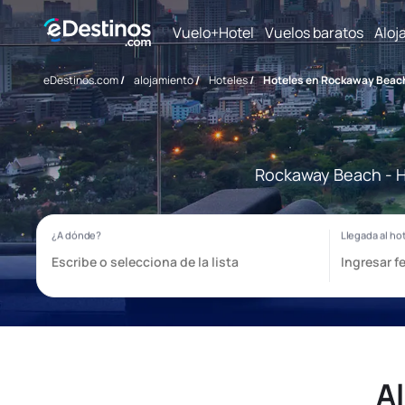
Vuelo+Hotel
Vuelos baratos
Aloj
eDestinos.com
/
alojamiento
/
Hoteles
/
Hoteles en Rockaway Beac
Rockaway Beach - Ho
A