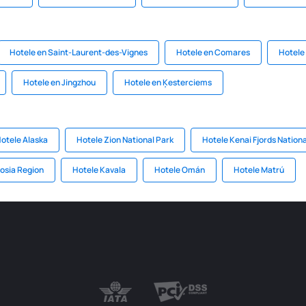
Hotele en Saint-Laurent-des-Vignes
Hotele en Comares
Hotele
Hotele en Jingzhou
Hotele en Ķesterciems
otele Alaska
Hotele Zion National Park
Hotele Kenai Fjords Nationa
cosia Region
Hotele Kavala
Hotele Omán
Hotele Matrú