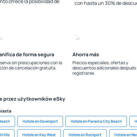
to ofrece la posibilidad de
con hasta un 30% de descu
anifica de forma segura
Ahorra más
serva sin preocupaciones con la
Precios especiales, ofertas y
ción de cancelación gratuita.
descuentos adicionales después
registrarse.
le przez użytkowników eSky
miasta
 Beach
Hotele en Davenport
Hotele en Panama City Beach
H
l Hills
Hotele en Key West
Hotele en Rockport
Hotele en Ne