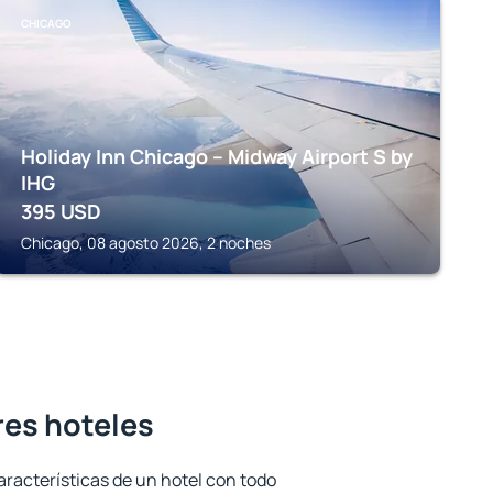
CHICAGO
Holiday Inn Chicago – Midway Airport S by
IHG
395
USD
Chicago, 08 agosto 2026, 2 noches
res hoteles
aracterísticas de un hotel con todo