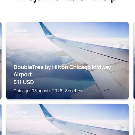
CHICAGO
DoubleTree by Hilton Chicago Midway
Airport
511
USD
Chicago, 08 agosto 2026, 2 noches
CHICAGO