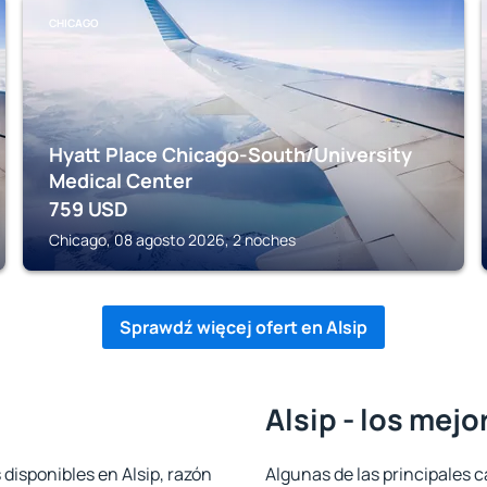
CHICAGO
Hyatt Place Chicago-South/University
Medical Center
759
USD
Chicago, 08 agosto 2026, 2 noches
Sprawdź więcej ofert en Alsip
Alsip - los mejo
 disponibles en Alsip, razón
Algunas de las principales c