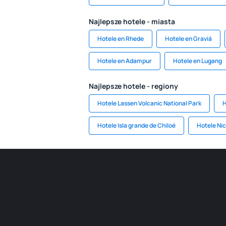
Najlepsze hotele - miasta
Hotele en Rhede
Hotele en Graviá
Hotele en Adampur
Hotele en Lugang
Najlepsze hotele - regiony
Hotele Lassen Volcanic National Park
H
Hotele Isla grande de Chiloé
Hotele Ni