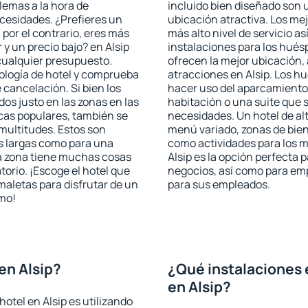
blemas a la hora de
incluido bien diseñado son 
ecesidades. ¿Prefieres un
ubicación atractiva. Los mej
, por el contrario, eres más
más alto nivel de servicio a
y un precio bajo? en Alsip
instalaciones para los huésp
cualquier presupuesto.
ofrecen la mejor ubicación, 
pología de hotel y comprueba
atracciones en Alsip. Los hu
 cancelación. Si bien los
hacer uso del aparcamiento 
os justo en las zonas en las
habitación o una suite que 
icas populares, también se
necesidades. Un hotel de al
multitudes. Estos son
menú variado, zonas de bien
s largas como para una
como actividades para los m
a zona tiene muchas cosas
Alsip es la opción perfecta p
torio. ¡Escoge el hotel que
negocios, así como para em
maletas para disfrutar de un
para sus empleados.
smo!
en Alsip?
¿Qué instalaciones 
en Alsip?
otel en Alsip es utilizando