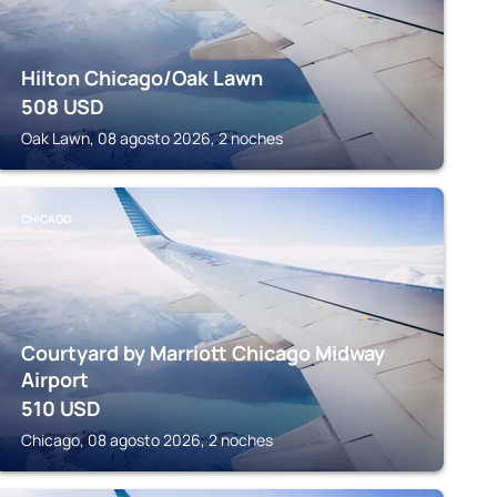
Hilton Chicago/Oak Lawn
508
USD
Oak Lawn, 08 agosto 2026, 2 noches
CHICAGO
Courtyard by Marriott Chicago Midway
Airport
510
USD
Chicago, 08 agosto 2026, 2 noches