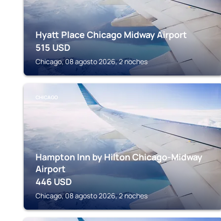
Hyatt Place Chicago Midway Airport
515
USD
Chicago, 08 agosto 2026, 2 noches
CHICAGO
Hampton Inn by Hilton Chicago-Midway
Airport
446
USD
Chicago, 08 agosto 2026, 2 noches