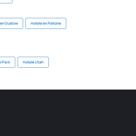
 en Gustow
Hotele en Paitone
l Park
Hotele Utah