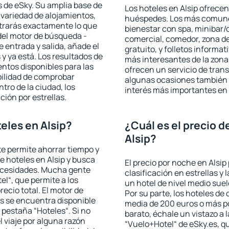
 de eSky. Su amplia base de
Los hoteles en Alsip ofrecen 
 variedad de alojamientos,
huéspedes. Los más comunes
trarás exactamente lo que
bienestar con spa, minibar/c
del motor de búsqueda -
comercial, comedor, zona d
e entrada y salida, añade el
gratuito, y folletos informat
 ya está. Los resultados de
más interesantes de la zon
ntos disponibles para las
ofrecen un servicio de trans
bilidad de comprobar
algunas ocasiones también r
ntro de la ciudad, los
interés más importantes en 
ción por estrellas.
eles en Alsip?
¿Cuál es el precio d
Alsip?
 te permite ahorrar tiempo y
e hoteles en Alsip y busca
El precio por noche en Alsip
necesidades. Mucha gente
clasificación en estrellas y
el“, que permite a los
un hotel de nivel medio suel
ecio total. El motor de
Por su parte, los hoteles de
s se encuentra disponible
media de 200 euros o más p
a pestaña “Hoteles“. Si no
barato, échale un vistazo a 
l viaje por alguna razón
“Vuelo+Hotel“ de eSky.es, qu