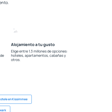
ento.
Alojamiento a tu gusto
Elige entre 1.3 millones de opciones:
 de
hoteles, apartamentos, cabañas y
otros.
otele en Kissimmee
wark