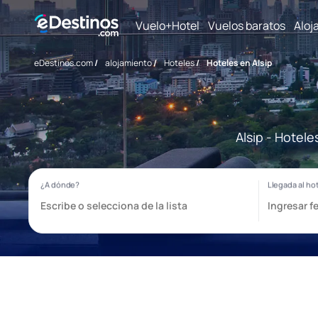
Vuelo+Hotel
Vuelos baratos
Aloj
eDestinos.com
/
alojamiento
/
Hoteles
/
Hoteles en Alsip
Alsip - Hotel