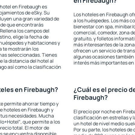
en Firebaugh?
hotel en Firebaugh es
lojamientos de eSky. Su
Los hoteles en Firebaugh ofr
cluyen una gran variedad de
a los huéspedes. Los más co
a de que encontrarás
bienestar con spa, minibar/c
Rellena los campos del
comercial, comedor, zona d
tino, elige la fecha de
gratuito, y folletos informat
 huéspedes y habitaciones y
más interesantes de la zon
a te mostrarán los
ofrecen un servicio de trans
chas seleccionadas. Tienes
algunas ocasiones también r
 la distancia del hotel al
interés más importantes en
ago así como la clasificación
eles en Firebaugh?
¿Cuál es el precio d
Firebaugh?
 te permite ahorrar tiempo y
de hoteles en Firebaugh y
El precio por noche en Fire
a tus necesidades. Mucha
clasificación en estrellas y
lo+Hotel“, que permite a los
un hotel de nivel medio suel
ecio total. El motor de
Por su parte, los hoteles de
s se encuentra disponible