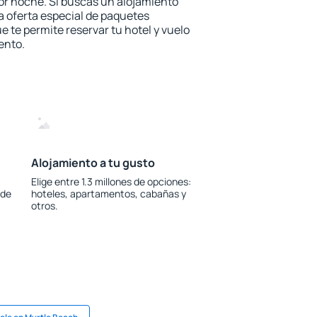
or noche. Si buscas un alojamiento
la oferta especial de paquetes
e te permite reservar tu hotel y vuelo
ento.
Alojamiento a tu gusto
Elige entre 1.3 millones de opciones:
 de
hoteles, apartamentos, cabañas y
otros.