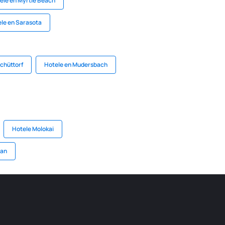
ele en Myrtle Beach
le en Sarasota
chüttorf
Hotele en Mudersbach
Hotele Molokai
ean