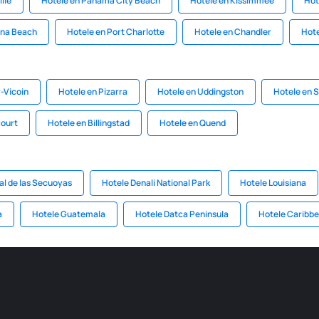
lle
Hotele en Panama City Beach
Hotele en Kissimmee
Hot
ina Beach
Hotele en Port Charlotte
Hotele en Chandler
Hote
r-Vicoin
Hotele en Pizarra
Hotele en Uddingston
Hotele en S
court
Hotele en Billingstad
Hotele en Quend
al de las Secuoyas
Hotele Denali National Park
Hotele Louisiana
a
Hotele Guatemala
Hotele Datca Peninsula
Hotele Caribb