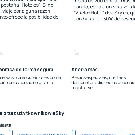
media de 200 euros o más p
a pestaña “Hoteles“. Si no
barato, échale un vistazo a 
l viaje por alguna razón
“Vuelo+Hotel“ de eSky.es, qu
to ofrece la posibilidad de
con hasta un 30% de descu
anifica de forma segura
Ahorra más
serva sin preocupaciones con la
Precios especiales, ofertas y
ción de cancelación gratuita.
descuentos adicionales después
registrarse.
le przez użytkowników eSky
miasta