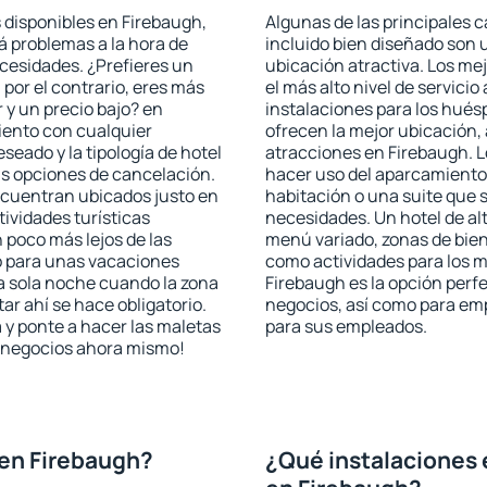
 disponibles en Firebaugh,
Algunas de las principales c
rá problemas a la hora de
incluido bien diseñado son 
ecesidades. ¿Prefieres un
ubicación atractiva. Los me
, por el contrario, eres más
el más alto nivel de servici
y un precio bajo? en
instalaciones para los huésp
iento con cualquier
ofrecen la mejor ubicación, 
seado y la tipología de hotel
atracciones en Firebaugh. L
as opciones de cancelación.
hacer uso del aparcamiento 
encuentran ubicados justo en
habitación o una suite que 
tividades turísticas
necesidades. Un hotel de al
poco más lejos de las
menú variado, zonas de bien
o para unas vacaciones
como actividades para los m
a sola noche cuando la zona
Firebaugh es la opción perfec
r ahí se hace obligatorio.
negocios, así como para em
 y ponte a hacer las maletas
para sus empleados.
de negocios ahora mismo!
en Firebaugh?
¿Qué instalaciones 