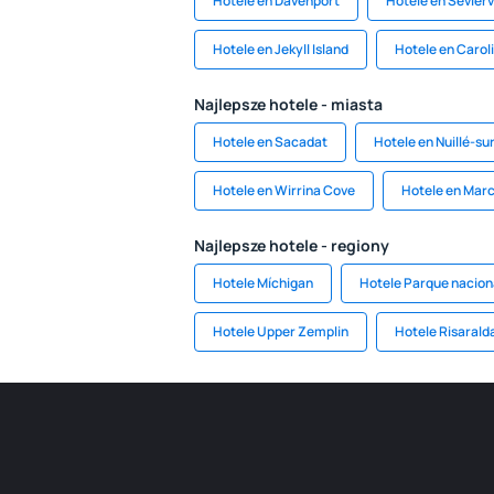
Hotele en Davenport
Hotele en Seviervi
Hotele en Jekyll Island
Hotele en Carol
Najlepsze hotele - miasta
Hotele en Sacadat
Hotele en Nuillé-su
Hotele en Wirrina Cove
Hotele en Mar
Najlepsze hotele - regiony
Hotele Míchigan
Hotele Parque nacion
Hotele Upper Zemplin
Hotele Risarald