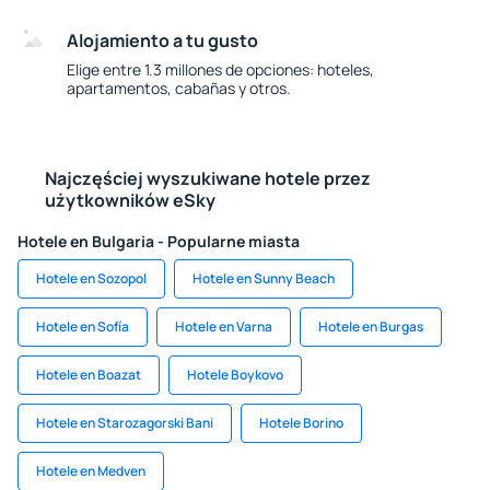
Alojamiento a tu gusto
Elige entre 1.3 millones de opciones: hoteles,
apartamentos, cabañas y otros.
Najczęściej wyszukiwane hotele przez
użytkowników eSky
Hotele en Bulgaria - Popularne miasta
Hotele en Sozopol
Hotele en Sunny Beach
Hotele en Sofía
Hotele en Varna
Hotele en Burgas
Hotele en Boazat
Hotele Boykovo
Hotele en Starozagorski Bani
Hotele Borino
Hotele en Medven