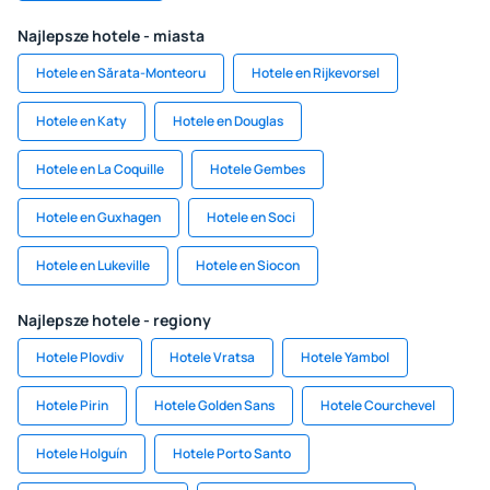
Najlepsze hotele - miasta
Hotele en Sărata-Monteoru
Hotele en Rijkevorsel
Hotele en Katy
Hotele en Douglas
Hotele en La Coquille
Hotele Gembes
Hotele en Guxhagen
Hotele en Soci
Hotele en Lukeville
Hotele en Siocon
Najlepsze hotele - regiony
Hotele Plovdiv
Hotele Vratsa
Hotele Yambol
Hotele Pirin
Hotele Golden Sans
Hotele Courchevel
Hotele Holguín
Hotele Porto Santo