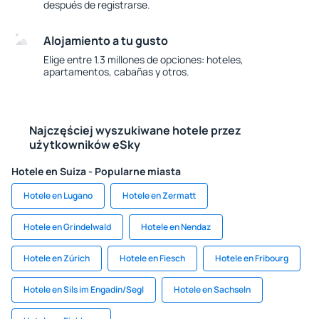
después de registrarse.
Alojamiento a tu gusto
Elige entre 1.3 millones de opciones: hoteles,
apartamentos, cabañas y otros.
Najczęściej wyszukiwane hotele przez
użytkowników eSky
Hotele en Suiza - Popularne miasta
Hotele en Lugano
Hotele en Zermatt
Hotele en Grindelwald
Hotele en Nendaz
Hotele en Zúrich
Hotele en Fiesch
Hotele en Fribourg
Hotele en Sils im Engadin/Segl
Hotele en Sachseln