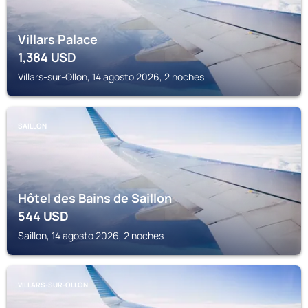
Villars Palace
1,384
USD
Villars-sur-Ollon, 14 agosto 2026, 2 noches
SAILLON
Hôtel des Bains de Saillon
544
USD
Saillon, 14 agosto 2026, 2 noches
VILLARS-SUR-OLLON