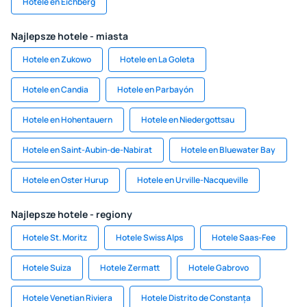
Hotele en Eichberg
Najlepsze hotele - miasta
Hotele en Zukowo
Hotele en La Goleta
Hotele en Candia
Hotele en Parbayón
Hotele en Hohentauern
Hotele en Niedergottsau
Hotele en Saint-Aubin-de-Nabirat
Hotele en Bluewater Bay
Hotele en Oster Hurup
Hotele en Urville-Nacqueville
Najlepsze hotele - regiony
Hotele St. Moritz
Hotele Swiss Alps
Hotele Saas-Fee
Hotele Suiza
Hotele Zermatt
Hotele Gabrovo
Hotele Venetian Riviera
Hotele Distrito de Constanța