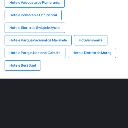
Hotele Voivodato de Pomerania
Hotele Pomerania Occidental
Hotele Sierra de Świętokrzyskie
Hotele Parque nacional de Marakele
Hotele Ismailía
Hotele Parque Nacional Cahuita
Hotele Distrito de Mureș
Hotele Beni Suef