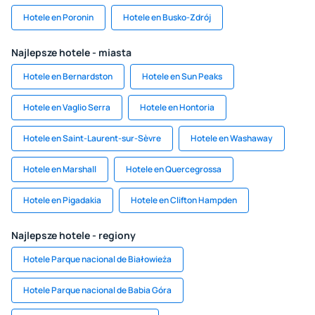
Hotele en Poronin
Hotele en Busko-Zdrój
Najlepsze hotele - miasta
Hotele en Bernardston
Hotele en Sun Peaks
Hotele en Vaglio Serra
Hotele en Hontoria
Hotele en Saint-Laurent-sur-Sèvre
Hotele en Washaway
Hotele en Marshall
Hotele en Quercegrossa
Hotele en Pigadakia
Hotele en Clifton Hampden
Najlepsze hotele - regiony
Hotele Parque nacional de Białowieża
Hotele Parque nacional de Babia Góra