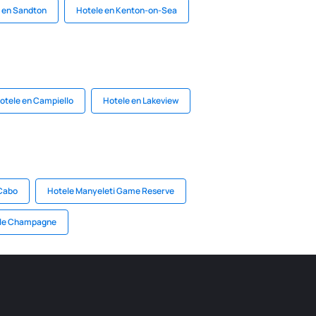
 en Sandton
Hotele en Kenton-on-Sea
otele en Campiello
Hotele en Lakeview
 Cabo
Hotele Manyeleti Game Reserve
le Champagne