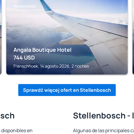
FRANSCHHOEK
Angala Boutique Hotel
744
USD
Franschhoek, 14 agosto 2026, 2 noches
Sprawdź więcej ofert en Stellenbosch
osch
Stellenbosch - 
 disponibles en
Algunas de las principales c