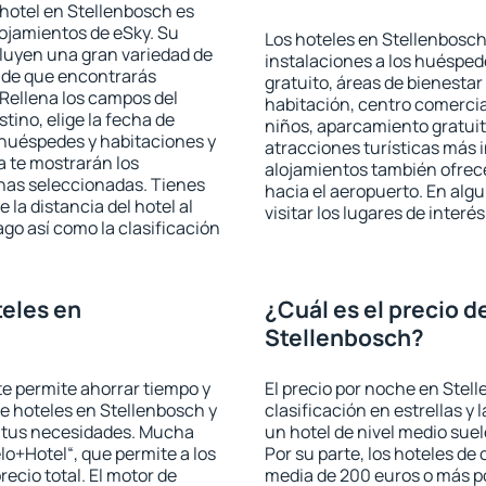
hotel en Stellenbosch es
lojamientos de eSky. Su
Los hoteles en Stellenbosch 
cluyen una gran variedad de
instalaciones a los huéspe
a de que encontrarás
gratuito, áreas de bienestar
Rellena los campos del
habitación, centro comercia
tino, elige la fecha de
niños, aparcamiento gratuito
 huéspedes y habitaciones y
atracciones turísticas más 
a te mostrarán los
alojamientos también ofrece
chas seleccionadas. Tienes
hacia el aeropuerto. En al
 la distancia del hotel al
visitar los lugares de inter
ago así como la clasificación
eles en
¿Cuál es el precio d
Stellenbosch?
 te permite ahorrar tiempo y
El precio por noche en Stel
de hoteles en Stellenbosch y
clasificación en estrellas y
a tus necesidades. Mucha
un hotel de nivel medio suel
lo+Hotel“, que permite a los
Por su parte, los hoteles de
ecio total. El motor de
media de 200 euros o más p