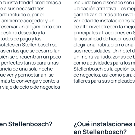
n turista tendrá problemas a
incluido bien diseñado son 
te a sus necesidades.
ubicación atractiva. Los me
odo incluido o, por el
garantizan el más alto nivel
n ambiente acogedor y un
variedad de instalaciones p
reservar un alojamiento con
de alto nivel ofrecen la mejo
 destino deseado y la
principales atracciones en
todos de pago y las
la posibilidad de hacer uso 
hoteles en Stellenbosch se
elegir una habitación o una
as en las que se desarrollan
sus necesidades. Un hotel d
mbién se encuentran un poco
un menú variado, zonas de b
n perfectos tanto para unas
como actividades para los m
ancia de una sola noche
Stellenbosch es la opción pe
e ver y pernoctar ahí se
de negocios, así como para
e más te convenga y ponte a
talleres para sus empleados
 viaje de ocio o de negocios
en Stellenbosch?
¿Qué instalaciones 
en Stellenbosch?