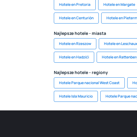
Hotele en Pretoria
Hotele en Margate
Hotele en Centurión
Hotele en Pieter
Najlepsze hotele - miasta
Hotele en Rzeszow
Hotele en Leschau
Hotele en Hadzići
Hotele en Rattenber
Najlepsze hotele - regiony
Hotele Parque nacional West Coast
Ho
Hotele Isla Mauricio
Hotele Parque nac