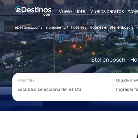
Vuelo+Hotel
Vuelos baratos
Aloj
eDestinos.com
/
alojamiento
/
Hoteles
/
Hoteles en Stellenbosch
Stellenbosch - Ho