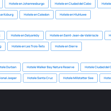
Hotele en Johannesburgo
Hotele en Ciudad del Cabo
Hotele
maritzburg
Hotele en Caledon
Hotele en Hluhluwe
x
Hotele en Dalyanköy
Hotele en Saint-Jean-de-Valériscle
H
g
Hotele en Les Trois-Îlets
Hotele en Sierre
tele Durban
Hotele Walker Bay Nature Reserve
Hotele Ciudad del
ional Jasper
Hotele Santa Cruz
Hotele Millstatter See
Hote