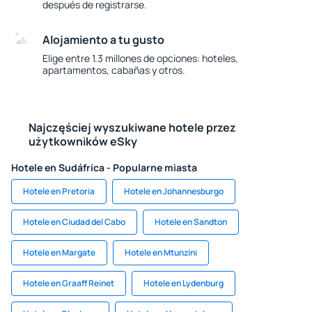
después de registrarse.
Alojamiento a tu gusto
Elige entre 1.3 millones de opciones: hoteles,
apartamentos, cabañas y otros.
Najczęściej wyszukiwane hotele przez
użytkowników eSky
Hotele en Sudáfrica - Popularne miasta
Hotele en Pretoria
Hotele en Johannesburgo
Hotele en Ciudad del Cabo
Hotele en Sandton
Hotele en Margate
Hotele en Mtunzini
Hotele en Graaff Reinet
Hotele en Lydenburg