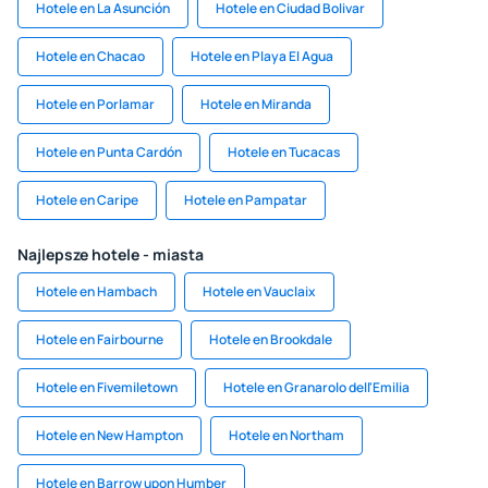
Hotele en La Asunción
Hotele en Ciudad Bolivar
Hotele en Chacao
Hotele en Playa El Agua
Hotele en Porlamar
Hotele en Miranda
Hotele en Punta Cardón
Hotele en Tucacas
Hotele en Caripe
Hotele en Pampatar
Najlepsze hotele - miasta
Hotele en Hambach
Hotele en Vauclaix
Hotele en Fairbourne
Hotele en Brookdale
Hotele en Fivemiletown
Hotele en Granarolo dell'Emilia
Hotele en New Hampton
Hotele en Northam
Hotele en Barrow upon Humber