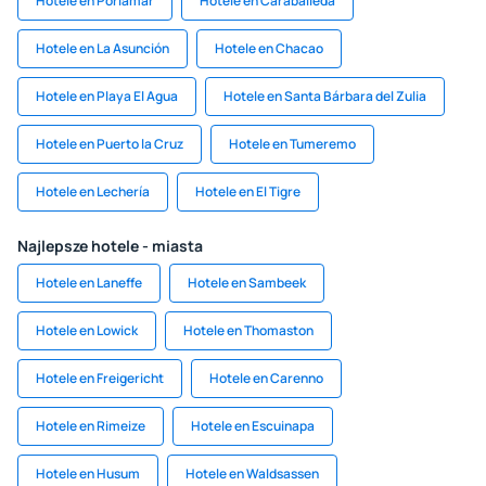
Hotele en Porlamar
Hotele en Caraballeda
Hotele en La Asunción
Hotele en Chacao
Hotele en Playa El Agua
Hotele en Santa Bárbara del Zulia
Hotele en Puerto la Cruz
Hotele en Tumeremo
Hotele en Lechería
Hotele en El Tigre
Najlepsze hotele - miasta
Hotele en Laneffe
Hotele en Sambeek
Hotele en Lowick
Hotele en Thomaston
Hotele en Freigericht
Hotele en Carenno
Hotele en Rimeize
Hotele en Escuinapa
Hotele en Husum
Hotele en Waldsassen