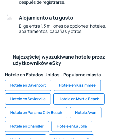
después de registrarse.
Alojamiento a tu gusto
Elige entre 1.3 millones de opciones: hoteles,
apartamentos, cabañas y otros.
Najczęściej wyszukiwane hotele przez
użytkowników eSky
Hotele en Estados Unidos - Popularne miasta
Hotele en Davenport
Hotele en Kissimmee
Hotele en Sevierville
Hotele en Myrtle Beach
Hotele en Panama City Beach
Hotele Avon
Hotele en Chandler
Hotele en La Jolla