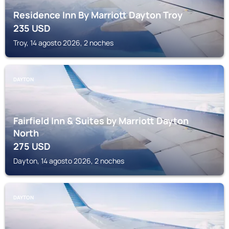
Residence Inn By Marriott Dayton Troy
235
USD
Troy, 14 agosto 2026, 2 noches
DAYTON
Fairfield Inn & Suites by Marriott Dayton
North
275
USD
Dayton, 14 agosto 2026, 2 noches
DAYTON