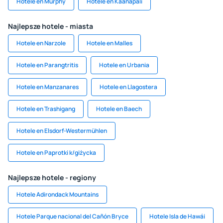
Hotele en Murphy
Hotele en Kaanapali
Najlepsze hotele - miasta
Hotele en Narzole
Hotele en Malles
Hotele en Parangtritis
Hotele en Urbania
Hotele en Manzanares
Hotele en Llagostera
Hotele en Trashigang
Hotele en Baech
Hotele en Elsdorf-Westermühlen
Hotele en Paprotki k/giżycka
Najlepsze hotele - regiony
Hotele Adirondack Mountains
Hotele Parque nacional del Cañón Bryce
Hotele Isla de Hawái