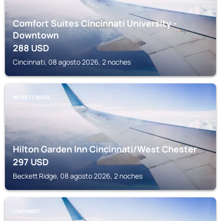
Comfort Suites Cincinnati University -
Downtown
288
USD
Cincinnati, 08 agosto 2026, 2 noches
BECKETT RIDGE
Hilton Garden Inn Cincinnati/West Chester
297
USD
Beckett Ridge, 08 agosto 2026, 2 noches
CINCINNATI