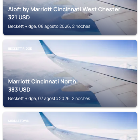
Aloft by Marriott Cincinnati West Chester
321
USD
Beckett Ridge, 08 agosto 2026, 2 noches
BECKETT RIDGE
Marriott Cincinnati North
383
USD
Beckett Ridge, 07 agosto 2026, 2 noches
MIDDLETOWN