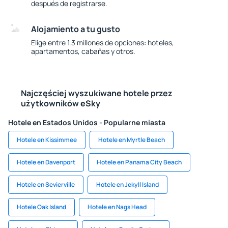
después de registrarse.
Alojamiento a tu gusto
Elige entre 1.3 millones de opciones: hoteles,
apartamentos, cabañas y otros.
Najczęściej wyszukiwane hotele przez
użytkowników eSky
Hotele en Estados Unidos - Popularne miasta
Hotele en Kissimmee
Hotele en Myrtle Beach
Hotele en Davenport
Hotele en Panama City Beach
Hotele en Sevierville
Hotele en Jekyll Island
Hotele Oak Island
Hotele en Nags Head