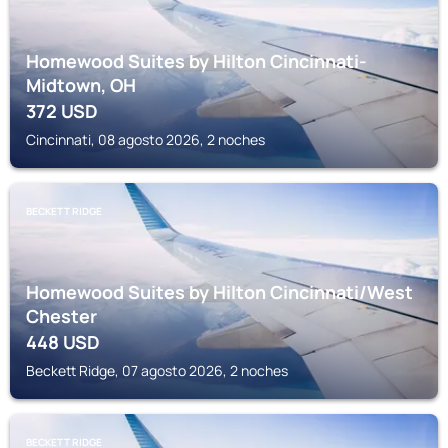
Homewood Suites by Hilton Cincinnati-
Midtown, OH
372
USD
Cincinnati, 08 agosto 2026, 2 noches
BECKETT RIDGE
Homewood Suites by Hilton Cincinnati/West
Chester
448
USD
Beckett Ridge, 07 agosto 2026, 2 noches
BECKETT RIDGE