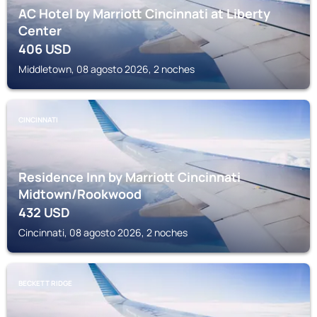
AC Hotel by Marriott Cincinnati at Liberty
Center
406
USD
Middletown, 08 agosto 2026, 2 noches
CINCINNATI
Residence Inn by Marriott Cincinnati
Midtown/Rookwood
432
USD
Cincinnati, 08 agosto 2026, 2 noches
BECKETT RIDGE