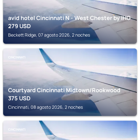
avid hotel Cincinnati N - West Chester by IHG
279
USD
Beckett Ridge, 07 agosto 2026, 2 noches
CINCINNATI
Courtyard Cincinnati Midtown/Rookwood
375
USD
Cincinnati, 08 agosto 2026, 2 noches
CINCINNATI