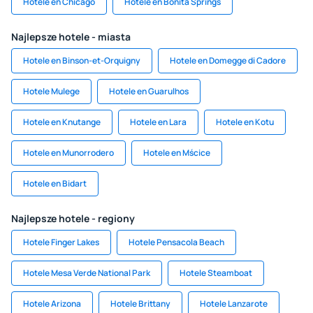
Hotele en Chicago
Hotele en Bonita Springs
Najlepsze hotele - miasta
Hotele en Binson-et-Orquigny
Hotele en Domegge di Cadore
Hotele Mulege
Hotele en Guarulhos
Hotele en Knutange
Hotele en Lara
Hotele en Kotu
Hotele en Munorrodero
Hotele en Mścice
Hotele en Bidart
Najlepsze hotele - regiony
Hotele Finger Lakes
Hotele Pensacola Beach
Hotele Mesa Verde National Park
Hotele Steamboat
Hotele Arizona
Hotele Brittany
Hotele Lanzarote