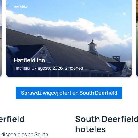
HATFIELD
Hatfield Inn
Hatfield, 07 agosto 2026, 2 noches
Sprawdź więcej ofert en South Deerfield
rfield
South Deerfield
hoteles
s disponibles en South