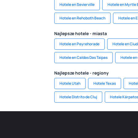
Hotele en Sevierville
Hotele en Myrtle
Hotele en Rehoboth Beach
Hotele en El
Najlepsze hotele - miasta
Hotele en Peyrehorade
Hotele en Ciud
Hotele en Caldas Das Taipas
Hotele en 
Najlepsze hotele - regiony
Hotele Utah
Hotele Texas
Hotel
Hotele Distrito de Cluj
Hotele Kárpato