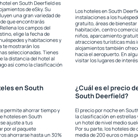
hotel en South Deerfield es
lojamientos de eSky. Su
Los hoteles en South Deerfie
cluyen una gran variedad de
instalaciones a los huéspe
a de que encontrarás
gratuito, áreas de bienestar
Rellena los campos del
habitación, centro comercia
tino, elige la fecha de
niños, aparcamiento gratuito
 huéspedes y habitaciones y
atracciones turísticas más 
a te mostrarán los
alojamientos también ofrece
chas seleccionadas. Tienes
hacia el aeropuerto. En al
 la distancia del hotel al
visitar los lugares de inter
ago así como la clasificación
eles en South
¿Cuál es el precio d
South Deerfield?
 te permite ahorrar tiempo y
El precio por noche en Sout
de hoteles en South
la clasificación en estrellas
se ajuste a tus
un hotel de nivel medio suel
r por el paquete
Por su parte, los hoteles de
jeros ahorrarse hasta un 30%
media de 200 euros o más p