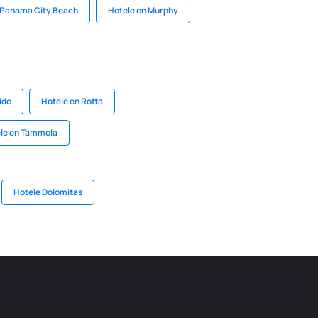
 Panama City Beach
Hotele en Murphy
ide
Hotele en Rotta
le en Tammela
Hotele Dolomitas