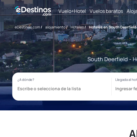
Vuelo+Hotel
Vuelos baratos
Aloj
eDestinos.com
/
alojamiento
/
Hoteles
/
Hoteles en South Deerfield
South Deerfield - H
A