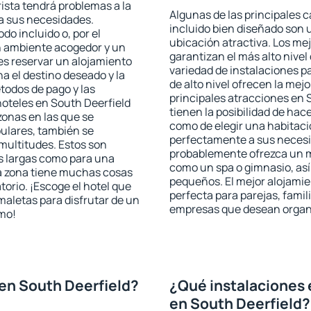
rista tendrá problemas a la
Algunas de las principales c
 a sus necesidades.
incluido bien diseñado son 
odo incluido o, por el
ubicación atractiva. Los me
n ambiente acogedor y un
garantizan el más alto nivel
es reservar un alojamiento
variedad de instalaciones p
a el destino deseado y la
de alto nivel ofrecen la mejo
todos de pago y las
principales atracciones en 
hoteles en South Deerfield
tienen la posibilidad de hac
zonas en las que se
como de elegir una habitaci
pulares, también se
perfectamente a sus necesid
multitudes. Estos son
probablemente ofrezca un m
s largas como para una
como un spa o gimnasio, así
a zona tiene muchas cosas
pequeños. El mejor alojamie
torio. ¡Escoge el hotel que
perfecta para parejas, famil
maletas para disfrutar de un
empresas que desean organi
smo!
en South Deerfield?
¿Qué instalaciones 
en South Deerfield?