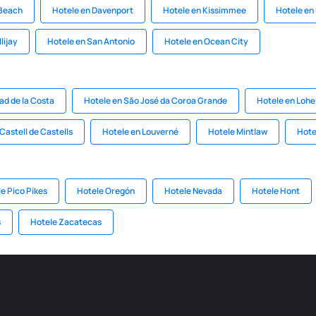
 Beach
Hotele en Davenport
Hotele en Kissimmee
Hotele en
lijay
Hotele en San Antonio
Hotele en Ocean City
ad de la Costa
Hotele en Săo José da Coroa Grande
Hotele en Lohe
Castell de Castells
Hotele en Louverné
Hotele Mintlaw
Hote
e Pico Pikes
Hotele Oregón
Hotele Nevada
Hotele Hont
s
Hotele Zacatecas