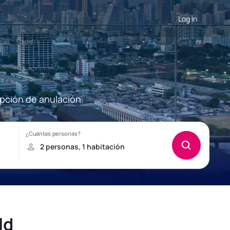
Log in
opción de anulación.
ld