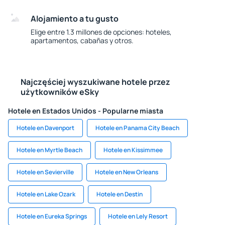
Alojamiento a tu gusto
Elige entre 1.3 millones de opciones: hoteles,
apartamentos, cabañas y otros.
Najczęściej wyszukiwane hotele przez
użytkowników eSky
Hotele en Estados Unidos - Popularne miasta
Hotele en Davenport
Hotele en Panama City Beach
Hotele en Myrtle Beach
Hotele en Kissimmee
Hotele en Sevierville
Hotele en New Orleans
Hotele en Lake Ozark
Hotele en Destin
Hotele en Eureka Springs
Hotele en Lely Resort