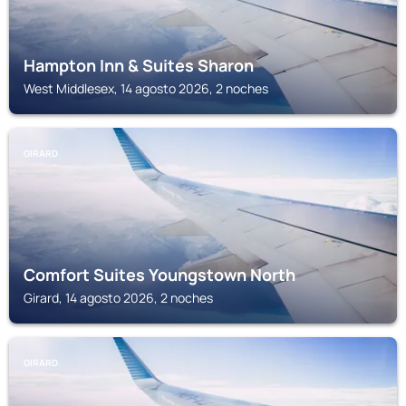
Hampton Inn & Suites Sharon
West Middlesex, 14 agosto 2026, 2 noches
GIRARD
Comfort Suites Youngstown North
Girard, 14 agosto 2026, 2 noches
GIRARD