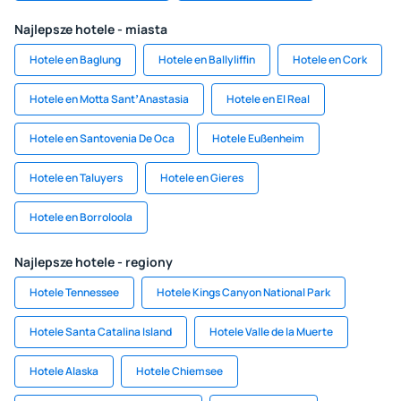
Najlepsze hotele - miasta
Hotele en Baglung
Hotele en Ballyliffin
Hotele en Cork
Hotele en Motta SantʼAnastasia
Hotele en El Real
Hotele en Santovenia De Oca
Hotele Eußenheim
Hotele en Taluyers
Hotele en Gieres
Hotele en Borroloola
Najlepsze hotele - regiony
Hotele Tennessee
Hotele Kings Canyon National Park
Hotele Santa Catalina Island
Hotele Valle de la Muerte
Hotele Alaska
Hotele Chiemsee