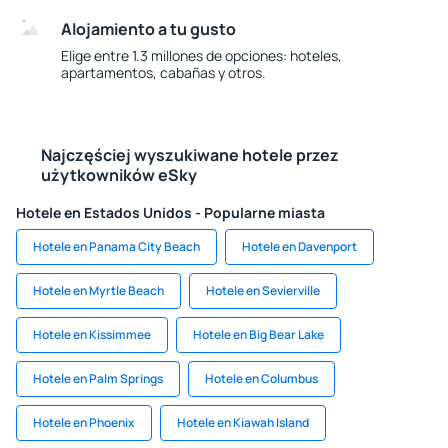
Alojamiento a tu gusto
Elige entre 1.3 millones de opciones: hoteles,
apartamentos, cabañas y otros.
Najczęściej wyszukiwane hotele przez
użytkowników eSky
Hotele en Estados Unidos - Popularne miasta
Hotele en Panama City Beach
Hotele en Davenport
Hotele en Myrtle Beach
Hotele en Sevierville
Hotele en Kissimmee
Hotele en Big Bear Lake
Hotele en Palm Springs
Hotele en Columbus
Hotele en Phoenix
Hotele en Kiawah Island