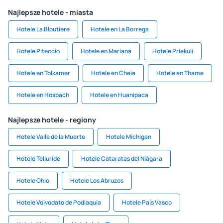
Najlepsze hotele - miasta
Hotele La Bloutiere
Hotele en La Borrega
Hotele Piteccio
Hotele en Mariana
Hotele Priekuli
Hotele en Tolkamer
Hotele en Cheia
Hotele en Thame
Hotele en Hösbach
Hotele en Huanipaca
Najlepsze hotele - regiony
Hotele Valle de la Muerte
Hotele Míchigan
Hotele Telluride
Hotele Cataratas del Niágara
Hotele Ohio
Hotele Los Abruzos
Hotele Voivodato de Podlaquia
Hotele País Vasco