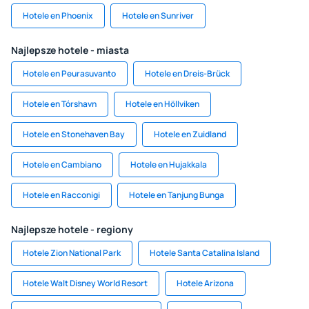
Hotele en Phoenix
Hotele en Sunriver
Najlepsze hotele - miasta
Hotele en Peurasuvanto
Hotele en Dreis-Brück
Hotele en Tórshavn
Hotele en Höllviken
Hotele en Stonehaven Bay
Hotele en Zuidland
Hotele en Cambiano
Hotele en Hujakkala
Hotele en Racconigi
Hotele en Tanjung Bunga
Najlepsze hotele - regiony
Hotele Zion National Park
Hotele Santa Catalina Island
Hotele Walt Disney World Resort
Hotele Arizona