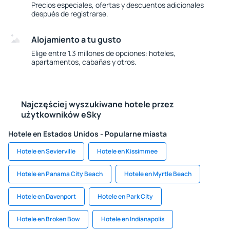
Precios especiales, ofertas y descuentos adicionales
después de registrarse.
Alojamiento a tu gusto
Elige entre 1.3 millones de opciones: hoteles,
apartamentos, cabañas y otros.
Najczęściej wyszukiwane hotele przez
użytkowników eSky
Hotele en Estados Unidos - Popularne miasta
Hotele en Sevierville
Hotele en Kissimmee
Hotele en Panama City Beach
Hotele en Myrtle Beach
Hotele en Davenport
Hotele en Park City
Hotele en Broken Bow
Hotele en Indianapolis