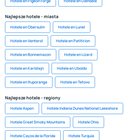
Hotele en Pigeon Forge
Hotele en Glendale
Najlepsze hotele - miasta
Hotele en Obersulm
Hotele en Lunel
Hotele en Venterol
Hotele en Patitirion
Hotele en Bonnemazon
Hotele en Lizard
Hotele en Karlstejn
Hotele en Uboldo
Hotele en Ituporanga
Hotele en Tetovo
Najlepsze hotele - regiony
Hotele Aspen
Hotele Indiana Dunes National Lakeshore
Hotele Great Smoky Mountains
Hotele Ohio
Hotele Cayos de la Florida
Hotele Turquía