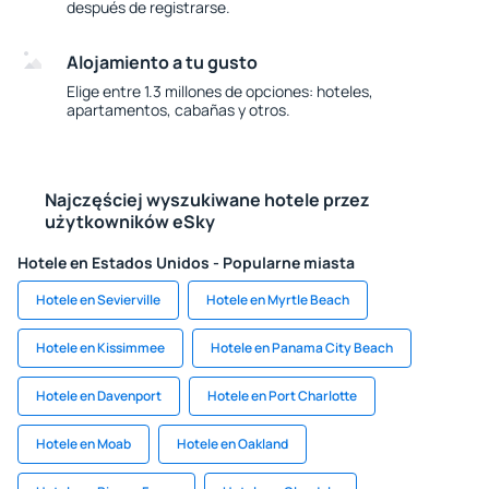
después de registrarse.
Alojamiento a tu gusto
Elige entre 1.3 millones de opciones: hoteles,
apartamentos, cabañas y otros.
Najczęściej wyszukiwane hotele przez
użytkowników eSky
Hotele en Estados Unidos - Popularne miasta
Hotele en Sevierville
Hotele en Myrtle Beach
Hotele en Kissimmee
Hotele en Panama City Beach
Hotele en Davenport
Hotele en Port Charlotte
Hotele en Moab
Hotele en Oakland