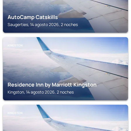
AutoCamp Catskills
Saugerties, 14 agosto 2026, 2 noches
KINGSTON
Residence Inn by Marriott Kingston
Kingston, 14 agosto 2026, 2 noches
KINGSTON