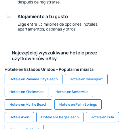
después de registrarse.
Alojamiento a tu gusto
Elige entre 1.3 millones de opciones: hoteles,
apartamentos, cabañas y otros.
Najczęściej wyszukiwane hotele przez
użytkowników eSky
Hotele en Estados Unidos - Popularne miasta
Hotele en Panama City Beach
Hotele en Davenport
Hotele en Kissimmee
Hotele en Sevierville
Hotele en Myrtle Beach
Hotele en Palm Springs
Hotele Avon
Hotele en Osage Beach
Hotele en Kula