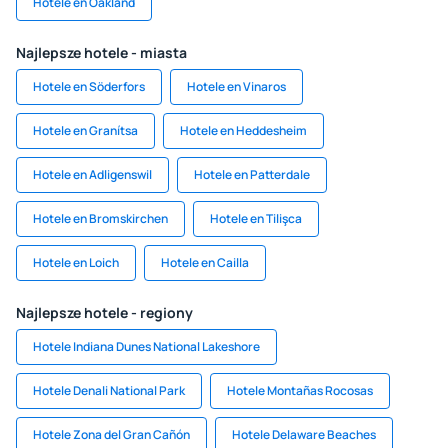
Hotele en Oakland
Najlepsze hotele - miasta
Hotele en Söderfors
Hotele en Vinaros
Hotele en Granítsa
Hotele en Heddesheim
Hotele en Adligenswil
Hotele en Patterdale
Hotele en Bromskirchen
Hotele en Tilişca
Hotele en Loich
Hotele en Cailla
Najlepsze hotele - regiony
Hotele Indiana Dunes National Lakeshore
Hotele Denali National Park
Hotele Montañas Rocosas
Hotele Zona del Gran Cañón
Hotele Delaware Beaches