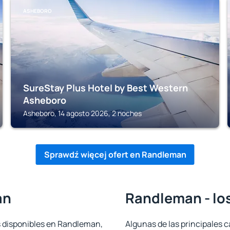
ASHEBORO
SureStay Plus Hotel by Best Western
Asheboro
Asheboro, 14 agosto 2026, 2 noches
Sprawdź więcej ofert en Randleman
an
Randleman - lo
s disponibles en Randleman,
Algunas de las principales c