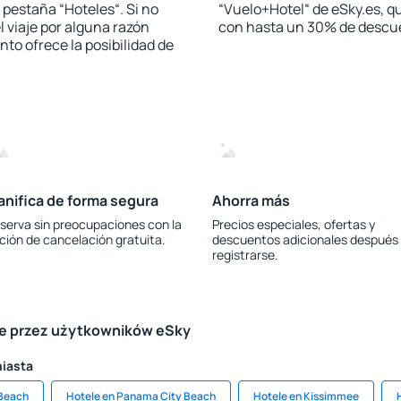
a pestaña “Hoteles“. Si no
“Vuelo+Hotel“ de eSky.es, qu
l viaje por alguna razón
con hasta un 30% de descu
to ofrece la posibilidad de
anifica de forma segura
Ahorra más
serva sin preocupaciones con la
Precios especiales, ofertas y
ción de cancelación gratuita.
descuentos adicionales después
registrarse.
le przez użytkowników eSky
miasta
 Beach
Hotele en Panama City Beach
Hotele en Kissimmee