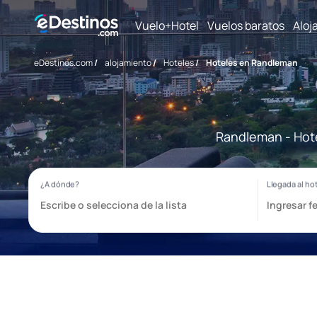
Vuelo+Hotel
Vuelos baratos
Aloj
eDestinos.com
/
alojamiento
/
Hoteles
/
Hoteles en Randleman
Randleman - Hote