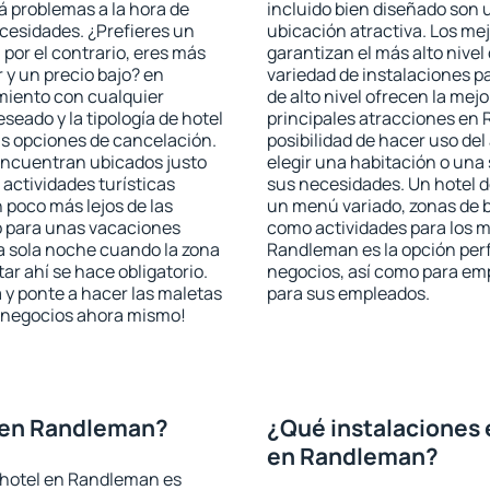
rá problemas a la hora de
incluido bien diseñado son 
ecesidades. ¿Prefieres un
ubicación atractiva. Los m
, por el contrario, eres más
garantizan el más alto nivel
y un precio bajo? en
variedad de instalaciones p
miento con cualquier
de alto nivel ofrecen la mejo
seado y la tipología de hotel
principales atracciones en
as opciones de cancelación.
posibilidad de hacer uso de
 encuentran ubicados justo
elegir una habitación o una
 actividades turísticas
sus necesidades. Un hotel d
poco más lejos de las
un menú variado, zonas de b
o para unas vacaciones
como actividades para los m
a sola noche cuando la zona
Randleman es la opción perfe
r ahí se hace obligatorio.
negocios, así como para em
 y ponte a hacer las maletas
para sus empleados.
de negocios ahora mismo!
 en Randleman?
¿Qué instalaciones 
en Randleman?
 hotel en Randleman es