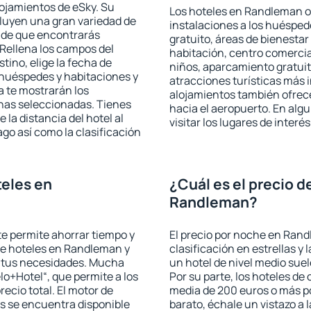
lojamientos de eSky. Su
Los hoteles en Randleman of
cluyen una gran variedad de
instalaciones a los huéspe
a de que encontrarás
gratuito, áreas de bienestar
Rellena los campos del
habitación, centro comercia
tino, elige la fecha de
niños, aparcamiento gratuito
 huéspedes y habitaciones y
atracciones turísticas más 
a te mostrarán los
alojamientos también ofrece
chas seleccionadas. Tienes
hacia el aeropuerto. En al
 la distancia del hotel al
visitar los lugares de inte
ago así como la clasificación
eles en
¿Cuál es el precio d
Randleman?
 te permite ahorrar tiempo y
El precio por noche en Rand
 de hoteles en Randleman y
clasificación en estrellas y
a tus necesidades. Mucha
un hotel de nivel medio suel
lo+Hotel“, que permite a los
Por su parte, los hoteles de
ecio total. El motor de
media de 200 euros o más p
s se encuentra disponible
barato, échale un vistazo a 