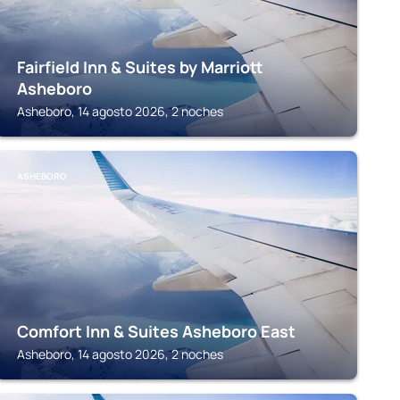
Fairfield Inn & Suites by Marriott
Asheboro
Asheboro, 14 agosto 2026, 2 noches
ASHEBORO
Comfort Inn & Suites Asheboro East
Asheboro, 14 agosto 2026, 2 noches