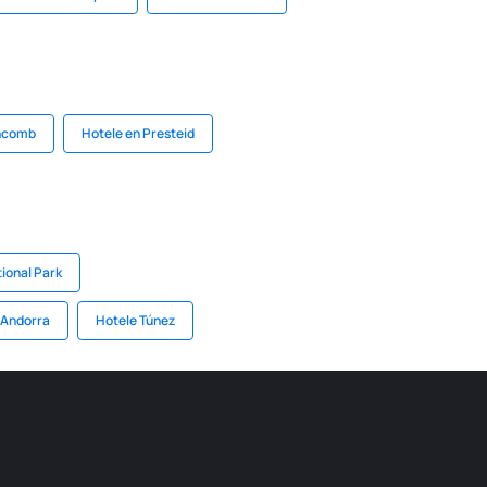
chcomb
Hotele en Presteid
ional Park
 Andorra
Hotele Túnez