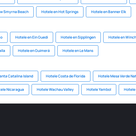
ew Smyrna Beach
Hotele en Hot Springs
Hotele en Banner Elk
ao
Hotele en Ein Guedi
Hotele en Sipplingen
Hotele en Win
lla
Hotele en Guimerá
Hotele en Le Mans
anta Catalina Island
Hotele Costa de Florida
Hotele Mesa Verde Nat
ele Nicaragua
Hotele Wachau Valley
Hotele Yambol
Hotele