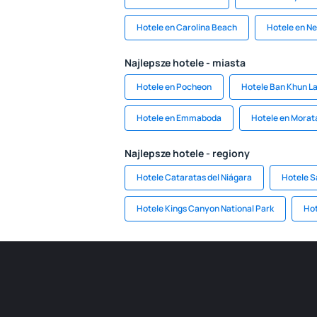
Hotele en Carolina Beach
Hotele en N
Najlepsze hotele - miasta
Hotele en Pocheon
Hotele Ban Khun L
Hotele en Emmaboda
Hotele en Morata
Najlepsze hotele - regiony
Hotele Cataratas del Niágara
Hotele S
Hotele Kings Canyon National Park
Hot